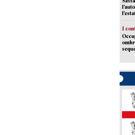
Sassa
l’auto
l’est
I con
Occup
ombrel
sequ