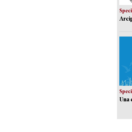
Speci
Arci
Speci
Una c