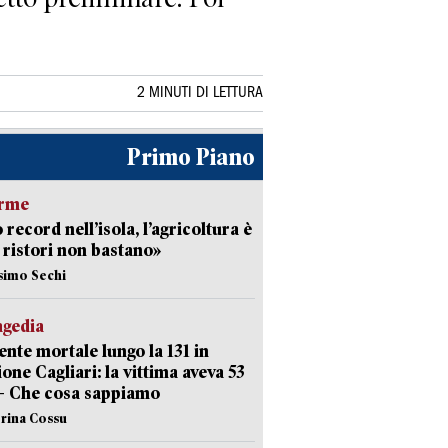
2 MINUTI DI LETTURA
Primo Piano
arme
 record nell’isola, l’agricoltura è
I ristori non bastano»
simo Sechi
agedia
ente mortale lungo la 131 in
ione Cagliari: la vittima aveva 53
– Che cosa sappiamo
erina Cossu