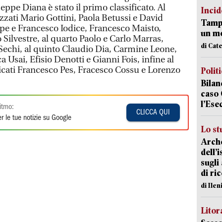
eppe Diana è stato il primo classificato. Al
Incid
zzati Mario Gottini, Paola Betussi e David
Tampo
ppe e Francesco Iodice, Francesco Maisto,
un mo
Silvestre, al quarto Paolo e Carlo Marras,
di Cat
Sechi, al quinto Claudio Dia, Carmine Leone,
 Usai, Efisio Denotti e Gianni Fois, infine al
ficati Francesco Pes, Fracesco Cossu e Lorenzo
Polit
Bilan
caso 
l’Ese
itmo:
CLICCA QUI
r le tue notizie su Google
Lo st
Arche
dell’
sugli
di ri
di Ile
Litora