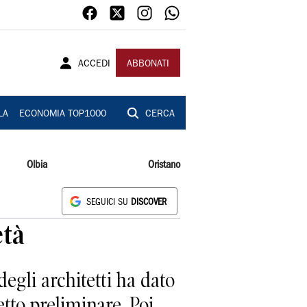
ACCEDI
ABBONATI
LA
ECONOMIA TOP1000
CERCA
Olbia
Oristano
SEGUICI SU
DISCOVER
età
egli architetti ha dato
etto preliminare. Poi