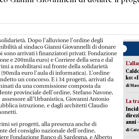
lidarietà. Dopo l’alluvione l’ordine degli
onibilità al sindaco Gianni Giovannelli di donare
i sono arrivati i finanziatori privati: Fondazione
ne e 200mila euro) e Corriere della sera e dal
L’all
rimi a mobilitarsi sul fronte della solidarietà
Caldo
90mila euro l’aula di informatica). L’ordine
ko: «
indetto un concorso. E i 34 progetti, arrivati da
esaminati da una commissione composta da
di Mas
ente provinciale dell’ordine, Stefano Navone,
, assessore all’Urbanistica, Giovanni Antonio
La tr
bblica istruzione, e dagli architetti Claudio
Incid
onetti.
direz
anni 
primi sei progetti, alla presenza anche di
di Cat
te del consiglio nazionale dell’ordine,
iere Fondazione Banco di Sardegna, e Alberto