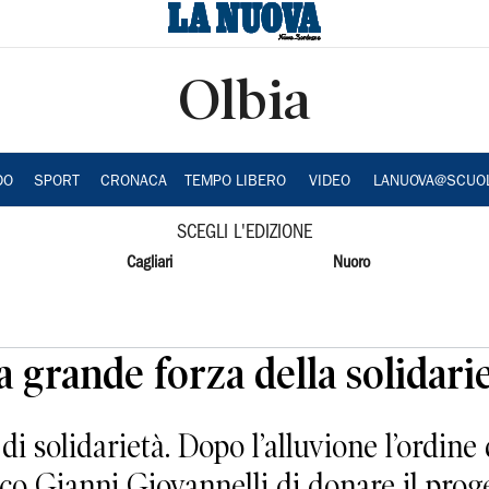
Olbia
DO
SPORT
CRONACA
TEMPO LIBERO
VIDEO
LANUOVA@SCUO
SCEGLI L'EDIZIONE
Cagliari
Nuoro
a grande forza della solidari
 solidarietà. Dopo l’alluvione l’ordine d
daco Gianni Giovannelli di donare il prog