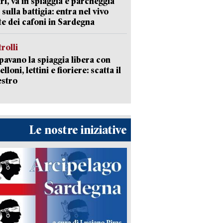
ri, va in spiaggia e parcheggia
 sulla battigia: entra nel vivo
ate dei cafoni in Sardegna
trolli
avano la spiaggia libera con
loni, lettini e fioriere: scatta il
estro
Le nostre iniziative