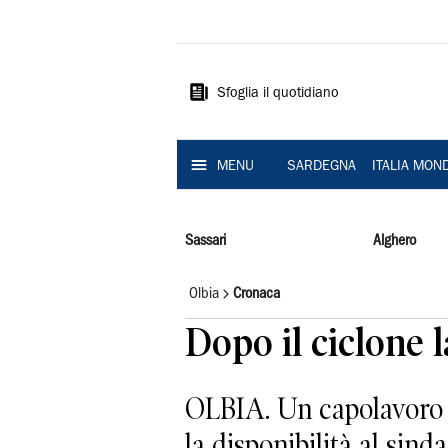
La
Nuova
Sardegna
Sfoglia il quotidiano
MENU
SARDEGNA
ITALIA MON
Sassari
Alghero
Olbia
Cronaca
Dopo il ciclone l
OLBIA. Un capolavoro di
la disponibilità al sin