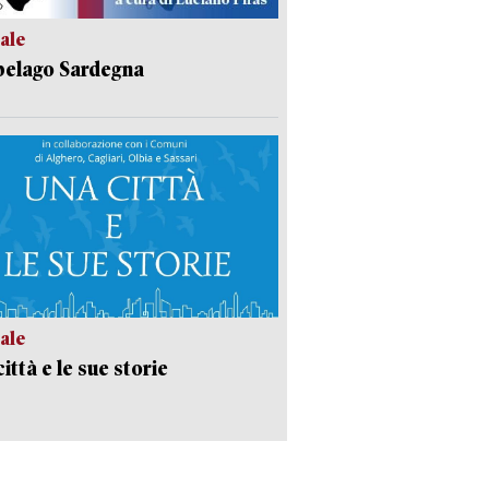
ale
pelago Sardegna
ale
ittà e le sue storie