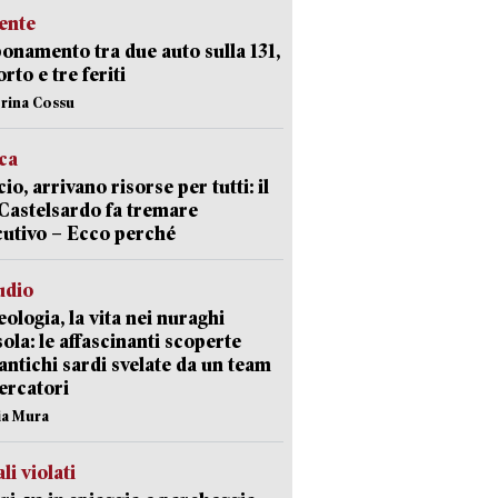
ente
namento tra due auto sulla 131,
rto e tre feriti
erina Cossu
ica
cio, arrivano risorse per tutti: il
Castelsardo fa tremare
cutivo – Ecco perché
udio
ologia, la vita nei nuraghi
isola: le affascinanti scoperte
 antichi sardi svelate da un team
cercatori
nia Mura
li violati