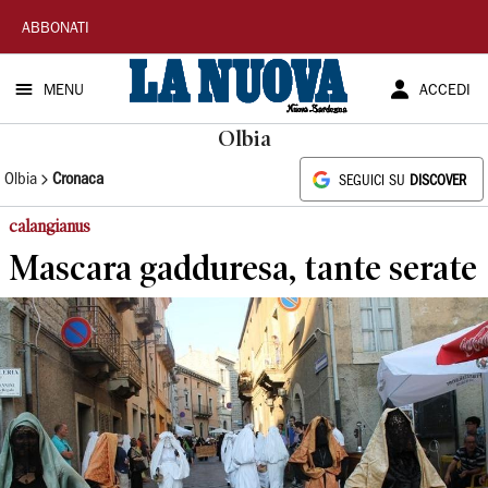
La
ABBONATI
Nuova
MENU
ACCEDI
Sardegna
Olbia
Olbia
Cronaca
SEGUICI SU
DISCOVER
calangianus
Mascara gadduresa, tante serate