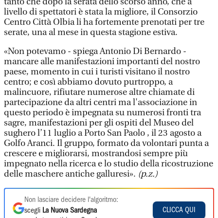
tanto che dopo la serata dello scorso anno, che a
livello di spettatori è stata la migliore, il Consorzio
Centro Città Olbia li ha fortemente prenotati per tre
serate, una al mese in questa stagione estiva.
«Non potevamo - spiega Antonio Di Bernardo -
mancare alle manifestazioni importanti del nostro
paese, momento in cui i turisti visitano il nostro
centro; e così abbiamo dovuto purtroppo, a
malincuore, rifiutare numerose altre chiamate di
partecipazione da altri centri ma l'associazione in
questo periodo è impegnata su numerosi fronti tra
sagre, manifestazioni per gli ospiti del Museo del
sughero l’11 luglio a Porto San Paolo , il 23 agosto a
Golfo Aranci. Il gruppo, formato da volontari punta a
crescere e migliorarsi, mostrandosi sempre più
impegnato nella ricerca e lo studio della ricostruzione
delle maschere antiche galluresi».
(p.z.)
Non lasciare decidere l'algoritmo:
CLICCA QUI
scegli
La Nuova Sardegna