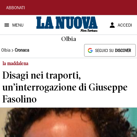
La
ABBONATI
Nuova
MENU
ACCEDI
Sardegna
Olbia
Olbia
Cronaca
SEGUICI SU
DISCOVER
la maddalena
Disagi nei traporti,
un’interrogazione di Giuseppe
Fasolino