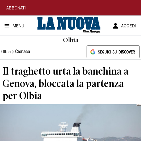
La
ABBONATI
Nuova
MENU
ACCEDI
Sardegna
Olbia
Olbia
Cronaca
SEGUICI SU
DISCOVER
Il traghetto urta la banchina a
Genova, bloccata la partenza
per Olbia