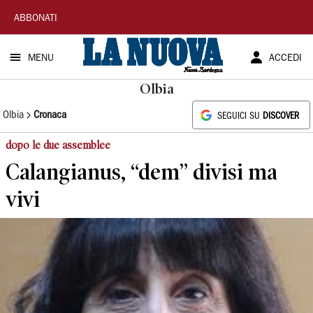
La
ABBONATI
Nuova
MENU
ACCEDI
Sardegna
Olbia
Olbia
Cronaca
SEGUICI SU
DISCOVER
dopo le due assemblee
Calangianus, “dem” divisi ma
vivi