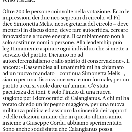
verso Visicale.
Oltre 200 le persone coinvolte nella votazione. Ecco le
impressioni dei due neo segretari di circolo. «Il Pd –
dice Simonetta Melis, neosegretaria del circolo – deve
mettersi in discussione, deve fare autocritica, cercare
innovazione e nuove energie. Il cambiamento non è
solo sostituire nomi o persone. Alla leadership può
legittimamente aspirare ogni individuo che si mette a
servizio del partito. Diciamo no ad
autoreferenzialismo e allo spirito di conservazione». E
ancora: «L’assemblea all’unanimità mi ha chiamato
ad un nuovo mandato – continua Simonetta Melis –,
siamo per una discussione vera e non formale, per un
partito a cui si vuole dare un’anima. C’è stata
pacatezza dei toni, è solo l’inizio di una nuova
stagione per i democratici di Calangianus. A chi mi ha
votato chiedo un impegno maggiore, per una nuova
militanza politica ed assicuro la sincerità dei rapporti
e delle relazioni umane che in questo ultimo anno,
insieme a Giuseppe Corda, abbiamo sperimentato.
Sono anche soddisfatta che Calangianus possa