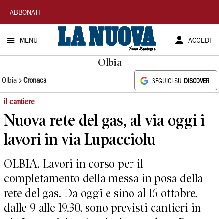
La
ABBONATI
Nuova
MENU
ACCEDI
Sardegna
Olbia
Olbia
Cronaca
SEGUICI SU
DISCOVER
il cantiere
Nuova rete del gas, al via oggi i
lavori in via Lupacciolu
OLBIA. Lavori in corso per il
completamento della messa in posa della
rete del gas. Da oggi e sino al 16 ottobre,
dalle 9 alle 19.30, sono previsti cantieri in