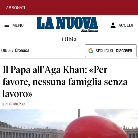
La
ABBONATI
Nuova
MENU
ACCEDI
Sardegna
Olbia
Olbia
Cronaca
SEGUICI SU
DISCOVER
Il Papa all'Aga Khan: «Per
favore, nessuna famiglia senza
lavoro»
di Guido Piga