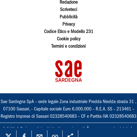
Redazione
Scriveteci
Pubblicità
Privacy
Codice Etico e Modello 231
Cookie policy
Termini e condizioni
Sae Sardegna SpA – sede legale Zona industriale Predda Niedda strada 31 ,
07100 Sassari, - Capitale sociale Euro 6.000.000 – R.E.A. SS – 213461 –
Registro Imprese di Sassari 02328540683 – CF e Partita IVA 02328540683
I diritti delle immagini e dei testi sono riservati. È espressamente vietata la
loro riproduzione con qualsiasi mezzo e l'adattamento totale o parziale.