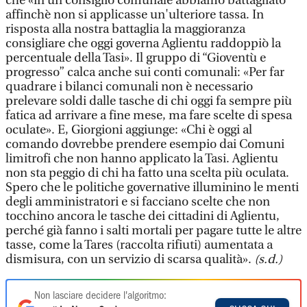
che «in un consiglio comunale abbiamo battagliato
affinchè non si applicasse un'ulteriore tassa. In
risposta alla nostra battaglia la maggioranza
consigliare che oggi governa Aglientu raddoppiò la
percentuale della Tasi». Il gruppo di “Gioventù e
progresso” calca anche sui conti comunali: «Per far
quadrare i bilanci comunali non è necessario
prelevare soldi dalle tasche di chi oggi fa sempre più
fatica ad arrivare a fine mese, ma fare scelte di spesa
oculate». E, Giorgioni aggiunge: «Chi è oggi al
comando dovrebbe prendere esempio dai Comuni
limitrofi che non hanno applicato la Tasi. Aglientu
non sta peggio di chi ha fatto una scelta più oculata.
Spero che le politiche governative illuminino le menti
degli amministratori e si facciano scelte che non
tocchino ancora le tasche dei cittadini di Aglientu,
perché già fanno i salti mortali per pagare tutte le altre
tasse, come la Tares (raccolta rifiuti) aumentata a
dismisura, con un servizio di scarsa qualità».
(s.d.)
Non lasciare decidere l'algoritmo: