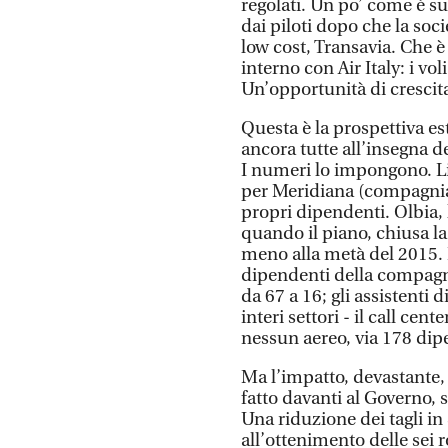
regolati. Un po’ come è su
dai piloti dopo che la soc
low cost, Transavia. Che è
interno con Air Italy: i vo
Un’opportunità di crescita
Questa è la prospettiva e
ancora tutte all’insegna d
I numeri lo impongono. Li
per Meridiana (compagnia 
propri dipendenti. Olbia, 
quando il piano, chiusa la
meno alla metà del 2015. I
dipendenti della compagni
da 67 a 16; gli assistenti 
interi settori - il call cen
nessun aereo, via 178 dip
Ma l’impatto, devastante
fatto davanti al Governo, 
Una riduzione dei tagli i
all’ottenimento delle sei ro