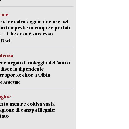
arme
ri, tre salvataggi in due ore nel
in tempesta: in cinque riportati
va – Che cosa è successo
 Fiori
olenza
ene negato il noleggio dell’auto e
disce la dipendente
aeroporto: choc a Olbia
lo Ardovino
agine
rto mentre coltiva vasta
agione di canapa illegale:
tato