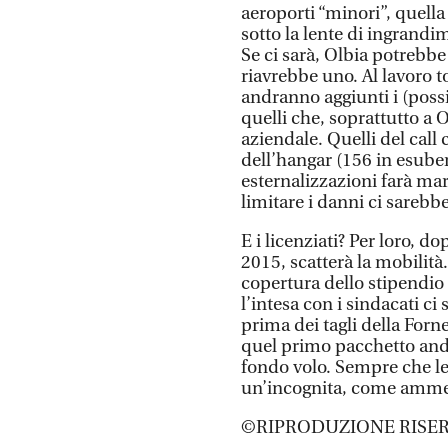
aeroporti “minori”, quella
sotto la lente di ingrandi
Se ci sarà, Olbia potrebbe 
riavrebbe uno. Al lavoro 
andranno aggiunti i (possib
quelli che, soprattutto a 
aziendale. Quelli del call 
dell’hangar (156 in esuber
esternalizzazioni farà mar
limitare i danni ci sareb
E i licenziati? Per loro, d
2015, scatterà la mobilità.
copertura dello stipendio 
l’intesa con i sindacati c
prima dei tagli della Forn
quel primo pacchetto andra
fondo volo. Sempre che le
un’incognita, come amme
©RIPRODUZIONE RISER