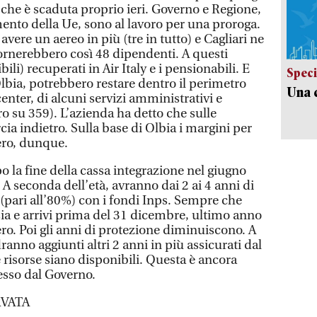
 che è scaduta proprio ieri. Governo e Regione,
mento della Ue, sono al lavoro per una proroga.
avere un aereo in più (tre in tutto) e Cagliari ne
tornerebbero così 48 dipendenti. A questi
ili) recuperati in Air Italy e i pensionabili. E
Speci
Olbia, potrebbero restare dentro il perimetro
Una c
center, di alcuni servizi amministrativi e
o su 359). L’azienda ha detto che sulle
cia indietro. Sulla base di Olbia i margini per
bero, dunque.
opo la fine della cassa integrazione nel giugno
 A seconda dell’età, avranno dai 2 ai 4 anni di
(pari all’80%) con i fondi Inps. Sempre che
i sia e arrivi prima del 31 dicembre, ultimo anno
ero. Poi gli anni di protezione diminuiscono. A
nno aggiunti altri 2 anni in più assicurati dal
 risorse siano disponibili. Questa è ancora
sso dal Governo.
VATA