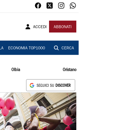
ACCEDI
ABBONATI
LA
ECONOMIA TOP1000
CERCA
Olbia
Oristano
SEGUICI SU
DISCOVER