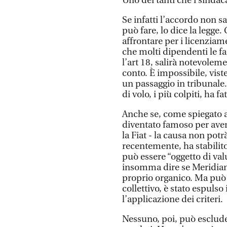
Uno dei tanti che i sindac
Se infatti l’accordo non s
può fare, lo dice la legge
affrontare per i licenziame
che molti dipendenti le fa
l’art 18, salirà notevole
conto. È impossibile, vist
un passaggio in tribunale. 
di volo, i più colpiti, ha f
Anche se, come spiegato a
diventato famoso per aver 
la Fiat - la causa non potr
recentemente, ha stabilito
può essere “oggetto di va
insomma dire se Meridiana
proprio organico. Ma può 
collettivo, è stato espuls
l’applicazione dei criteri.
Nessuno, poi, può escluder