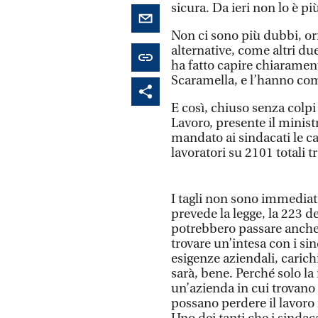
sicura. Da ieri non lo è pi
Non ci sono più dubbi, or
alternative, come altri due
ha fatto capire chiaramente
Scaramella, e l’hanno comp
E così, chiuso senza colpi
Lavoro, presente il minist
mandato ai sindacati le c
lavoratori su 2101 totali t
I tagli non sono immediati
prevede la legge, la 223 d
potrebbero passare anche 
trovare un’intesa con i sin
esigenze aziendali, carichi
sarà, bene. Perché solo l
un’azienda in cui trovano 
possano perdere il lavoro 