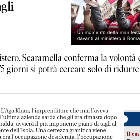
agli
◗
Un momento della manifesta
davanti al ministero a Rom
inistero. Scaramella conferma la volontà
5 giorni si potrà cercare solo di ridurr
a. L’Aga Khan, l’imprenditore che mai l’aveva
, l’ultima azienda sarda che gli era rimasta dopo
ralda, avvierà il più imponente piano di tagli al
ente dell’Isola. Una certezza granitica viene
Il ca
 era l’occupazione desiderata, l’occupazione