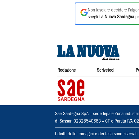
Non lasciare decidere l'algor
scegli
La Nuova Sardegna
pe
Redazione
Scriveteci
P
Sae Sardegna SpA – sede legale Zona industri
di Sassari 02328540683 – CF e Partita IVA
I diritti delle immagini e dei testi sono riserva