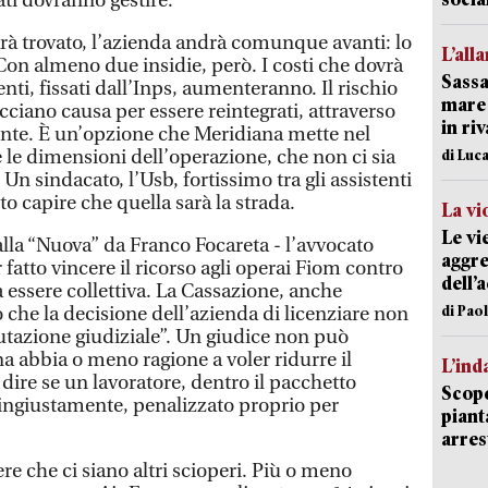
ati dovranno gestire.
arà trovato, l’azienda andrà comunque avanti: lo
L’all
. Con almeno due insidie, però. I costi che dovrà
Sassa
nti, fissati dall’Inps, aumenteranno. Il rischio
mare 
cciano causa per essere reintegrati, attraverso
in ri
mente. È un’opzione che Meridiana mette nel
e le dimensioni dell’operazione, che non ci sia
di Luca
Un sindacato, l’Usb, fortissimo tra gli assistenti
atto capire che quella sarà la strada.
La vi
Le vi
lla “Nuova” da Franco Focareta - l’avvocato
aggre
fatto vincere il ricorso agli operai Fiom contro
dell’
à essere collettiva. La Cassazione, anche
di Pao
 che la decisione dell’azienda di licenziare non
lutazione giudiziale”. Un giudice non può
 abbia o meno ragione a voler ridurre il
L’ind
dire se un lavoratore, dentro il pacchetto
Scope
o ingiustamente, penalizzato proprio per
piant
arres
e che ci siano altri scioperi. Più o meno