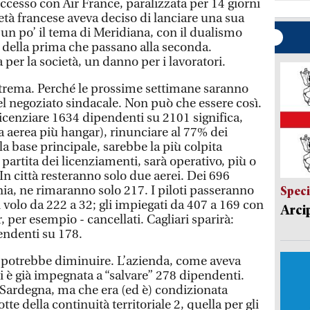
ccesso con Air France, paralizzata per 14 giorni
ietà francese aveva deciso di lanciare una sua
 un po’ il tema di Meridiana, con il dualismo
li della prima che passano alla seconda.
 per la società, un danno per i lavoratori.
strema. Perché le prossime settimane saranno
el negoziato sindacale. Non può che essere così.
cenziare 1634 dipendenti su 2101 significa,
aerea più hangar), rinunciare al 77% dei
la base principale, sarebbe la più colpita
 partita dei licenziamenti, sarà operativo, più o
n città resteranno solo due aerei. Dei 696
a, ne rimaranno solo 217. I piloti passeranno
Speci
di volo da 222 a 32; gli impiegati da 407 a 169 con
Arci
ter, per esempio - cancellati. Cagliari sparirà:
endenti su 178.
, potrebbe diminuire. L’azienda, come aveva
si è già impegnata a “salvare” 278 dipendenti.
n Sardegna, ma che era (ed è) condizionata
tte della continuità territoriale 2, quella per gli