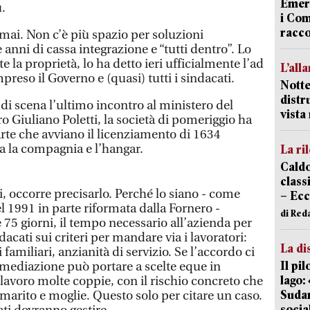
Emerg
ù.
i Com
racco
mai. Non c’è più spazio per soluzioni
 anni di cassa integrazione e “tutti dentro”. Lo
 la proprietà, lo ha detto ieri ufficialmente l’ad
L’all
reso il Governo e (quasi) tutti i sindacati.
Notte
distr
 di scena l’ultimo incontro al ministero del
vist
ro Giuliano Poletti, la società di pomeriggio ha
arte che avviano il licenziamento di 1634
ra la compagnia e l’hangar.
La ri
Caldo
classi
, occorre precisarlo. Perché lo siano - come
– Ecc
el 1991 in parte riformata dalla Fornero -
di Red
75 giorni, il tempo necessario all’azienda per
dacati sui criteri per mandare via i lavoratori:
La di
 familiari, anzianità di servizio. Se l’accordo ci
Il pi
a mediazione può portare a scelte eque in
lago:
lavoro molte coppie, con il rischio concreto che
Sudam
marito e moglie. Questo solo per citare un caso.
socia