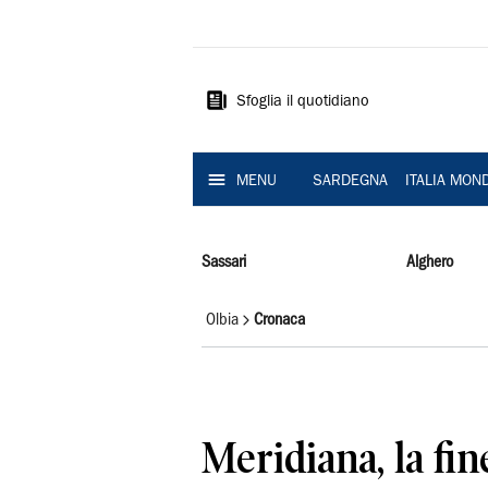
La
Nuova
Sardegna
Sfoglia il quotidiano
MENU
SARDEGNA
ITALIA MON
Sassari
Alghero
Olbia
Cronaca
Meridiana, la fine