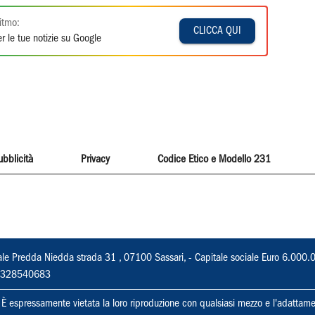
itmo:
CLICCA QUI
r le tue notizie su Google
ubblicità
Privacy
Codice Etico e Modello 231
ale Predda Niedda strada 31 , 07100 Sassari, - Capitale sociale Euro 6.000.
 02328540683
ti. È espressamente vietata la loro riproduzione con qualsiasi mezzo e l'adattame