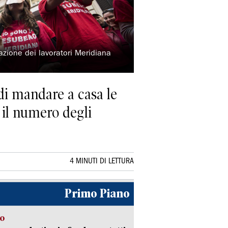
zione dei lavoratori Meridiana
a
 di mandare a casa le
e il numero degli
4 MINUTI DI LETTURA
Primo Piano
so