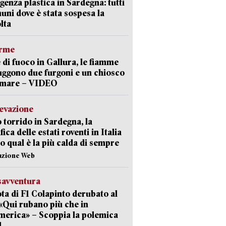
enza plastica in Sardegna: tutti
uni dove è stata sospesa la
lta
arme
 di fuoco in Gallura, le fiamme
uggono due furgoni e un chiosco
a mare – VIDEO
levazione
 torrido in Sardegna, la
fica delle estati roventi in Italia
o qual è la più calda di sempre
azione Web
savventura
lota di F1 Colapinto derubato al
 «Qui rubano più che in
erica» – Scoppia la polemica
l