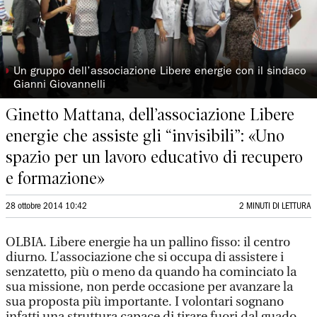
◗
Un gruppo dell’associazione Libere energie con il sindaco
Gianni Giovannelli
Ginetto Mattana, dell’associazione Libere
energie che assiste gli “invisibili”: «Uno
spazio per un lavoro educativo di recupero
e formazione»
28 ottobre 2014 10:42
2 MINUTI DI LETTURA
OLBIA. Libere energie ha un pallino fisso: il centro
diurno. L’associazione che si occupa di assistere i
senzatetto, più o meno da quando ha cominciato la
sua missione, non perde occasione per avanzare la
sua proposta più importante. I volontari sognano
infatti una struttura capace di tirare fuori dal guado