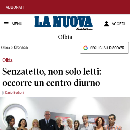
La
ABBONATI
Nuova
MENU
ACCEDI
Sardegna
Olbia
Olbia
Cronaca
SEGUICI SU
DISCOVER
Olbia
Senzatetto, non solo letti:
occorre un centro diurno
Dario Budroni