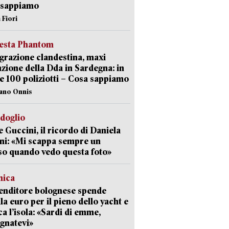
 sappiamo
 Fiori
iesta Phantom
razione clandestina, maxi
zione della Dda in Sardegna: in
e 100 poliziotti – Cosa sappiamo
iano Onnis
rdoglio
 Guccini, il ricordo di Daniela
ni: «Mi scappa sempre un
so quando vedo questa foto»
mica
enditore bolognese spende
la euro per il pieno dello yacht e
ca l’isola: «Sardi di emme,
gnatevi»