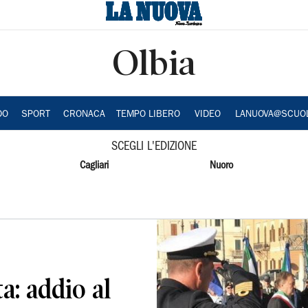
Olbia
DO
SPORT
CRONACA
TEMPO LIBERO
VIDEO
LANUOVA@SCUO
SCEGLI L'EDIZIONE
Cagliari
Nuoro
a: addio al