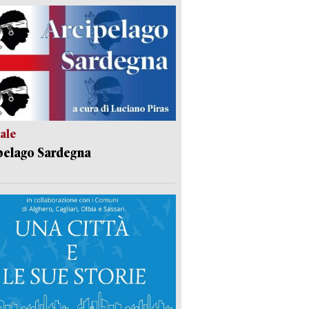
ale
pelago Sardegna