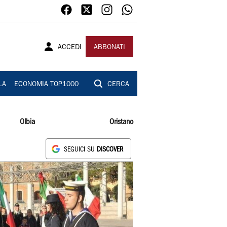
ACCEDI
ABBONATI
LA
ECONOMIA TOP1000
CERCA
Olbia
Oristano
SEGUICI SU
DISCOVER