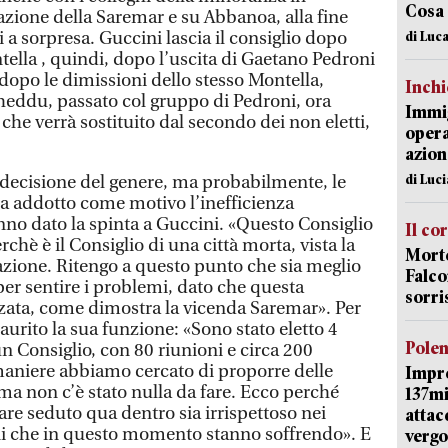
Cosa
zazione della Saremar e su Abbanoa, alla fine
i a sorpresa. Guccini lascia il consiglio dopo
di Luca
ntella , quindi, dopo l’uscita di Gaetano Pedroni
 dopo le dimissioni dello stesso Montella,
Inch
gheddu, passato col gruppo di Pedroni, ora
Immig
 che verrà sostituito dal secondo dei non eletti,
opera
azion
di Luc
decisione del genere, ma probabilmente, le
a addotto come motivo l’inefficienza
no dato la spinta a Guccini. «Questo Consiglio
Il co
chè è il Consiglio di una città morta, vista la
Morte
uazione. Ritengo a questo punto che sia meglio
Falco
per sentire i problemi, dato che questa
sorri
ata, come dimostra la vicenda Saremar». Per
urito la sua funzione: «Sono stato eletto 4
Pole
n Consiglio, con 80 riunioni e circa 200
maniere abbiamo cercato di proporre delle
Impr
, ma non c’è stato nulla da fare. Ecco perché
137mi
re seduto qua dentro sia irrispettoso nei
attac
ini che in questo momento stanno soffrendo». E
vergo