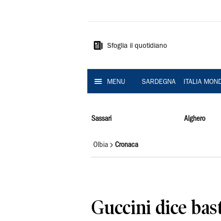
La
Nuova
Sardegna
Sfoglia il quotidiano
MENU
SARDEGNA
ITALIA MON
Sassari
Alghero
Olbia
Cronaca
Guccini dice bast