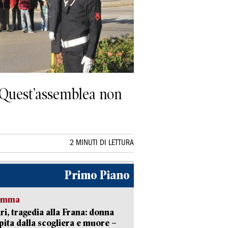
«Quest’assemblea non
2 MINUTI DI LETTURA
Primo Piano
ramma
ri, tragedia alla Frana: donna
pita dalla scogliera e muore –