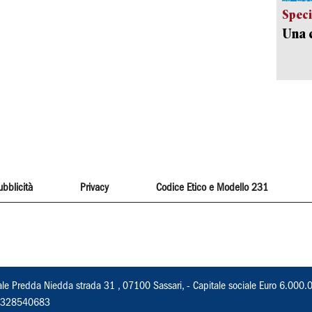
Speci
Una c
ubblicità
Privacy
Codice Etico e Modello 231
ale Predda Niedda strada 31 , 07100 Sassari, - Capitale sociale Euro 6.000.
 02328540683