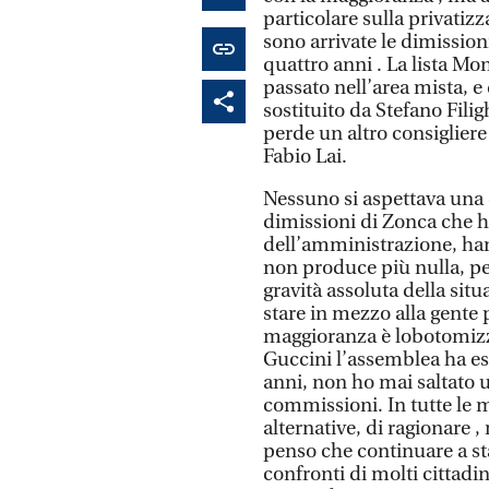
particolare sulla privatiz
sono arrivate le dimission
quattro anni . La lista Mo
passato nell’area mista, e
sostituito da Stefano Fili
perde un altro consigliere
Fabio Lai.
Nessuno si aspettava una 
dimissioni di Zonca che h
dell’amministrazione, han
non produce più nulla, per
gravità assoluta della sit
stare in mezzo alla gente 
maggioranza è lobotomizz
Guccini l’assemblea ha esa
anni, non ho mai saltato u
commissioni. In tutte le 
alternative, di ragionare 
penso che continuare a sta
confronti di molti cittad