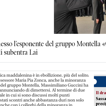
messo l’esponente del gruppo Montella 
i subentra Lai
 maddalenina è in ebollizione, più del solito.
ssessore Maria Pia Zonca, anche la minoranza
re del gruppo Montella, Massimiliano Guccini ha
, annunciando di dimettersi. Al termine di due
Il d
le in cui si sono discussi molti punti
Sassa
 stati scontri anche abbastanza duri non solo
preci
nche con i colleghi della minoranza in