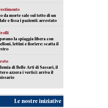
avestimento
to da morte sale sul tetto di un
ale e fissa i pazienti: arrestato
trolli
avano la spiaggia libera con
loni, lettini e fioriere: scatta il
estro
creto
emia di Belle Arti di Sassari, il
tero azzera i vertici: arriva il
issario
Le nostre iniziative