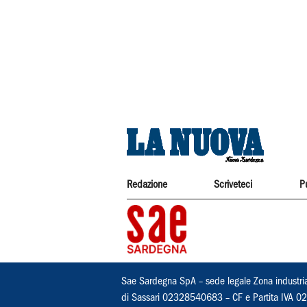
Redazione
Scriveteci
P
Sae Sardegna SpA – sede legale Zona industri
di Sassari 02328540683 – CF e Partita IVA