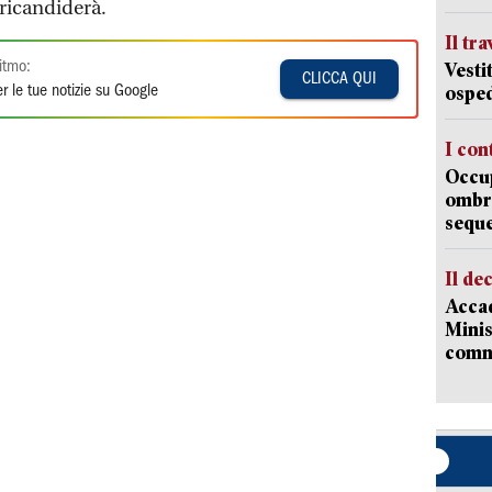
 ricandiderà.
Il tr
itmo:
Vesti
CLICCA QUI
osped
r le tue notizie su Google
I con
Occup
ombrel
sequ
Il de
Accad
Minis
comm