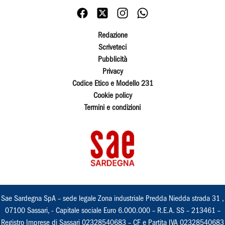
Redazione
Scriveteci
Pubblicità
Privacy
Codice Etico e Modello 231
Cookie policy
Termini e condizioni
Sae Sardegna SpA – sede legale Zona industriale Predda Niedda strada 31 ,
07100 Sassari, - Capitale sociale Euro 6.000.000 – R.E.A. SS – 213461 –
Registro Imprese di Sassari 02328540683 – CF e Partita IVA 02328540683