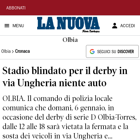
La
ABBONATI
Nuova
MENU
ACCEDI
Sardegna
Olbia
Olbia
Cronaca
SEGUICI SU
DISCOVER
Stadio blindato per il derby in
via Ungheria niente auto
OLBIA. Il comando di polizia locale
comunica che domani, 6 gennaio, in
occasione del derby di serie D Olbia-Torres,
dalle 12 alle 18 sarà vietata la fermata e la
sosta dei veicoli in via Ungheria e...