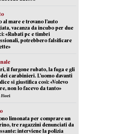
to
 al mare e trovano l’auto
giata, vacanza da incubo per due
i: «Rubati pc e timbri
ssionali, potrebbero falsificare
ette»
unale
ri, il furgone rubato, la fuga e gli
 dei carabinieri. L’uomo davanti
dice si giustifica così: «Volevo
re, non lo facevo da tanto»
 Fiori
so
ono limonata per comprare un
ino, tre ragazzini denunciati da
ssante: interviene la polizia