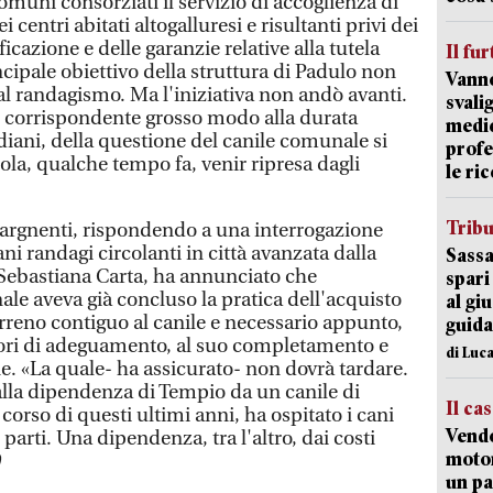
comuni consorziati il servizio di accoglienza di
ei centri abitati altogalluresi e risultanti privi dei
icazione e delle garanzie relative alla tutela
Il fur
ncipale obiettivo della struttura di Padulo non
Vanno
 al randagismo. Ma l'iniziativa non andò avanti.
svali
, corrispondente grosso modo alla durata
medic
iani, della questione del canile comunale si
profe
ola, qualche tempo fa, venir ripresa dagli
le ric
Trib
argnenti, rispondendo a una interrogazione
ni randagi circolanti in città avanzata dalla
Sassa
Sebastiana Carta, ha annunciato che
spari
e aveva già concluso la pratica dell'acquisto
al giu
reno contiguo al canile e necessario appunto,
guida
avori di adeguamento, al suo completamento e
di Luca
ne. «La quale- ha assicurato- non dovrà tardare.
lla dipendenza di Tempio da un canile di
Il ca
 corso di questi ultimi anni, ha ospitato i cani
Vend
parti. Una dipendenza, tra l'altro, dai costi
motor
)
un pa