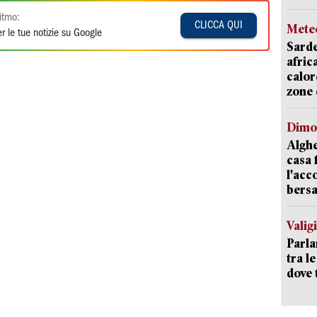
itmo:
CLICCA QUI
Mete
r le tue notizie su Google
Sarde
afric
calor
zone 
Dimo
Alghe
casa 
l'acc
bersa
Valig
Parla
tra l
dove 