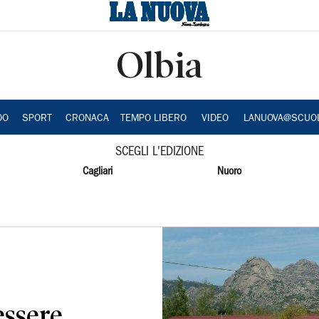
Olbia
DO
SPORT
CRONACA
TEMPO LIBERO
VIDEO
LANUOVA@SCUO
SCEGLI L'EDIZIONE
Cagliari
Nuoro
 essere