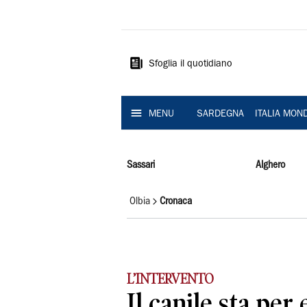
La
Nuova
Sardegna
Sfoglia il quotidiano
MENU
SARDEGNA
ITALIA MON
Sassari
Alghero
Olbia
Cronaca
L’INTERVENTO
Il canile sta per