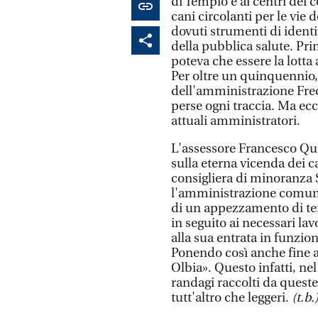
di Tempio e ai centri dei 
cani circolanti per le vie d
dovuti strumenti di identif
della pubblica salute. Pri
poteva che essere la lotta
Per oltre un quinquennio
dell'amministrazione Fred
perse ogni traccia. Ma ecc
attuali amministratori.
L'assessore Francesco Qu
sulla eterna vicenda dei ca
consigliera di minoranza 
l'amministrazione comunal
di un appezzamento di ter
in seguito ai necessari l
alla sua entrata in funzio
Ponendo così anche fine a
Olbia». Questo infatti, nel
randagi raccolti da queste 
tutt'altro che leggeri.
(t.b.