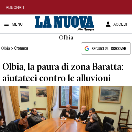
La
ABBONATI
Nuova
MENU
ACCEDI
Sardegna
Olbia
Olbia
Cronaca
SEGUICI SU
DISCOVER
Olbia, la paura di zona Baratta:
aiutateci contro le alluvioni