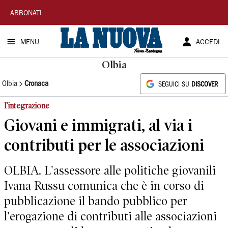
La
ABBONATI
Nuova
MENU
ACCEDI
Sardegna
Olbia
Olbia
Cronaca
SEGUICI SU
DISCOVER
l’integrazione
Giovani e immigrati, al via i
contributi per le associazioni
OLBIA. L'assessore alle politiche giovanili
Ivana Russu comunica che è in corso di
pubblicazione il bando pubblico per
l'erogazione di contributi alle associazioni