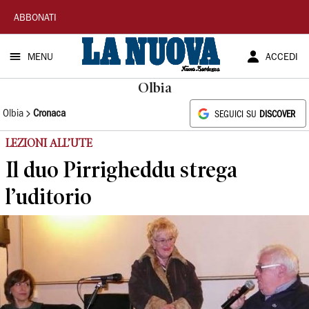
La
ABBONATI
Nuova
MENU
ACCEDI
Sardegna
Olbia
Olbia
Cronaca
SEGUICI SU
DISCOVER
LEZIONI ALL’UTE
Il duo Pirrigheddu strega
l’uditorio