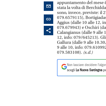
appuntamento del mese è s
stata la volta di Berchidd
sono, invece, previste: il 2
079.6579115), Bortigiadas-
Aggius (dalle 10 alle 12, i
079.679943) e Oschiri (dall
Calangianus (dalle 9 alle 1
12, info: 079/645213). Gli
Gallura (dalle 9 alle 10.30
9 alle 10, info: 079.610992
079.583108).
(s.d.)
Non lasciare decidere l'algor
scegli
La Nuova Sardegna
pe