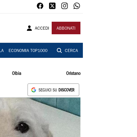
ACCEDI
ABBONATI
LA
ECONOMIA TOP1000
CERCA
Olbia
Oristano
SEGUICI SU
DISCOVER