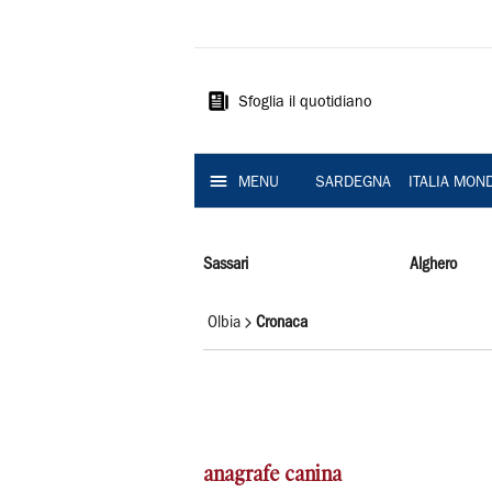
La
Nuova
Sardegna
Sfoglia il quotidiano
MENU
SARDEGNA
ITALIA MON
Sassari
Alghero
Olbia
Cronaca
anagrafe canina