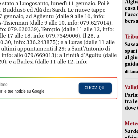
Alghe
tato a Luogosanto, lunedì 11 gennaio. Poi è
casa 
a, Buddusò ed Alà dei Sardi. Le nuove tappe
l'acc
7 gennaio, ad Aglientu (dalle 9 alle 10, info:
bersa
Tisiennari (dalle 9 alle 10, info: 079.627014),
nfo: 079.620339), Tempio (dalle 11 alle 12, info:
e 17 alle 18, info: 079.7349006). Il 28, a
Trib
0.30, info: 336.243875); e a Luras (dalle 11 alle
Sassa
 ultimi appuntamenti il 29: a Sant’Antonio di
spari
, info: allo 079/669013); a Trinità d’Agultu (dalle
al giu
0); e a Badesi (dalle 11 alle 12, info:
guida
di Luca
itmo:
Valig
CLICCA QUI
r le tue notizie su Google
Parla
tra l
dove 
Mete
Sarde
afric