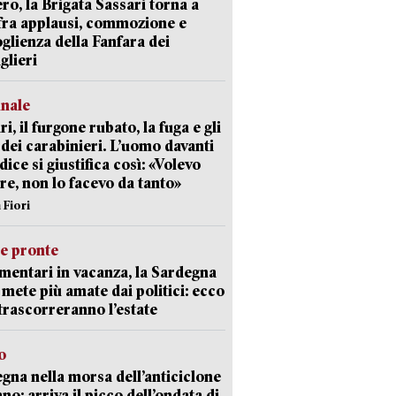
ro, la Brigata Sassari torna a
fra applausi, commozione e
oglienza della Fanfara dei
glieri
unale
ri, il furgone rubato, la fuga e gli
 dei carabinieri. L’uomo davanti
dice si giustifica così: «Volevo
re, non lo facevo da tanto»
 Fiori
ie pronte
mentari in vacanza, la Sardegna
e mete più amate dai politici: ecco
trascorreranno l’estate
o
gna nella morsa dell’anticiclone
ano: arriva il picco dell’ondata di