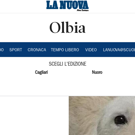
Olbia
DO
SPORT
CRONACA
TEMPO LIBERO
VIDEO
LANUOVA@SCUO
SCEGLI L'EDIZIONE
Cagliari
Nuoro