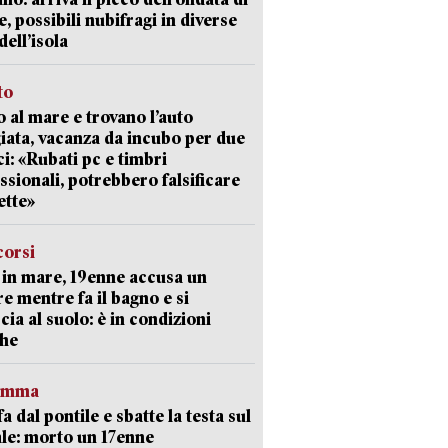
e, possibili nubifragi in diverse
dell’isola
to
 al mare e trovano l’auto
giata, vacanza da incubo per due
i: «Rubati pc e timbri
ssionali, potrebbero falsificare
ette»
corsi
in mare, 19enne accusa un
e mentre fa il bagno e si
cia al suolo: è in condizioni
che
ramma
fa dal pontile e sbatte la testa sul
le: morto un 17enne