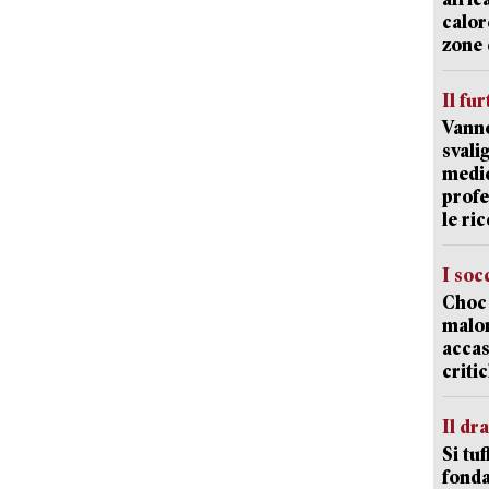
calor
zone 
Il fur
Vanno
svali
medic
profe
le ric
I soc
Choc 
malor
accas
criti
Il d
Si tuf
fonda