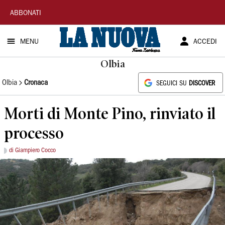
La
ABBONATI
Nuova
MENU
ACCEDI
Sardegna
Olbia
Olbia
Cronaca
SEGUICI SU
DISCOVER
Morti di Monte Pino, rinviato il
processo
di Giampiero Cocco