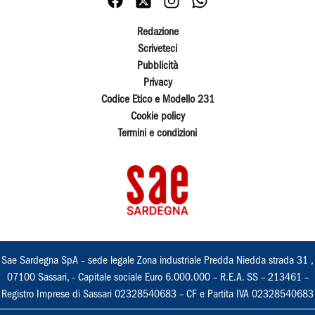
Redazione
Scriveteci
Pubblicità
Privacy
Codice Etico e Modello 231
Cookie policy
Termini e condizioni
Sae Sardegna SpA – sede legale Zona industriale Predda Niedda strada 31 ,
07100 Sassari, - Capitale sociale Euro 6.000.000 – R.E.A. SS – 213461 –
Registro Imprese di Sassari 02328540683 – CF e Partita IVA 02328540683