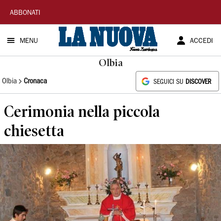
La
ABBONATI
Nuova
MENU
ACCEDI
Sardegna
Olbia
Olbia
Cronaca
SEGUICI SU
DISCOVER
Cerimonia nella piccola
chiesetta