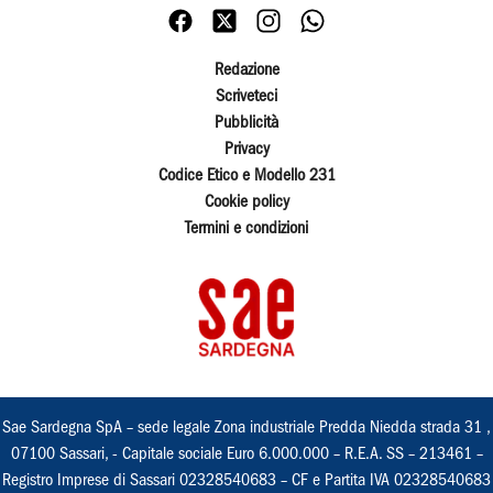
Redazione
Scriveteci
Pubblicità
Privacy
Codice Etico e Modello 231
Cookie policy
Termini e condizioni
Sae Sardegna SpA – sede legale Zona industriale Predda Niedda strada 31 ,
07100 Sassari, - Capitale sociale Euro 6.000.000 – R.E.A. SS – 213461 –
Registro Imprese di Sassari 02328540683 – CF e Partita IVA 02328540683