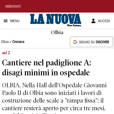
La
ABBONATI
Nuova
MENU
ACCEDI
Sardegna
Olbia
Olbia
Cronaca
SEGUICI SU
DISCOVER
asl 2
Cantiere nel padiglione A:
disagi minimi in ospedale
OLBIA. Nella Hall dell'Ospedale Giovanni
Paolo II di Olbia sono iniziati i lavori di
costruzione delle scale a "rampa fissa": il
cantiere resterà aperto per circa tre mesi,