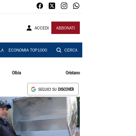
ACCEDI
ABBONATI
LA
ECONOMIA TOP1000
CERCA
Olbia
Oristano
SEGUICI SU
DISCOVER