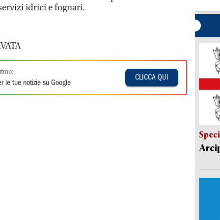
ervizi idrici e fognari.
VATA
itmo:
CLICCA QUI
r le tue notizie su Google
Speci
Arci