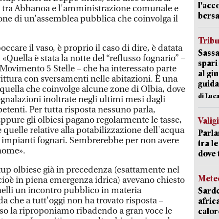
l'acc
tà tra Abbanoa e l'amministrazione comunale e
bersa
ione di un’assemblea pubblica che coinvolga il
Trib
occare il vaso, è proprio il caso di dire, è datata
Sassa
«Quella è stata la notte del “reflusso fognario” –
spari
el Movimento 5 Stelle – che ha interessato parte
al giu
ittura con sversamenti nelle abitazioni. È una
guida
 quella che coinvolge alcune zone di Olbia, dove
di Luca
egnalazioni inoltrate negli ultimi mesi dagli
petenti. Per tutta risposta nessuno parla,
ppure gli olbiesi pagano regolarmente le tasse,
Valig
e quelle relative alla potabilizzazione dell'acqua
Parla
i impianti fognari. Sembrerebbe per non avere
tra l
 nome».
dove 
eetup olbiese già in precedenza (esattamente nel
Mete
ioè in piena emergenza idrica) avevano chiesto
elli un incontro pubblico in materia
Sarde
che a tutt'oggi non ha trovato risposta –
afric
desso la riproponiamo ribadendo a gran voce le
calor