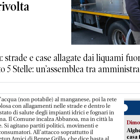
rivolta
 strade e case allagate dai liquami fuori
o 5 Stelle: un’assemblea tra amministrat
l’acqua (non potabile) al manganese, poi la rete
losa con allagamenti nelle strade e dentro le
ato di salute degli impianti idrici e fognari in
ma. Il Comune incalza Abbanoa, ma in città la
Dimo
e. Si agitano partiti politici, movimenti e
Alghe
consumatori. All’attacco soprattutto il
casa 
tup Amici di Beppe Grillo, che dice basta al