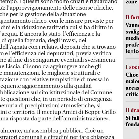
 tempo. I quesiti sono molto chiari e riguardano
zone 
ttà: l’approvvigionamento delle risorse idriche,
iche per la gestione della situazione
Il fur
ngentamento idrico, con le misure previste per
Vanno
dini e la riduzione tariffaria cui si ha diritto in
svali
'acqua. E ancora lo stato, l'efficienza e la
medic
 di quella fognaria, degli invasi, dei
profe
dell’Agnata con i relativi depositi che si trovano
le ric
ato e l'efficienza dei depuratori, previa verifica
ne al fine di scongiurare eventuali sversamenti
ume Liscia. Ci sono da aggiungere anche gli
I soc
e manutenzioni, le migliorie strutturali e
Choc 
ttazione con relative tempistiche di messa in
malor
requente aggiornamento sulla qualità
accas
ubblicazione sul sito istituzionale del Comune
criti
utte questioni che, in un periodo di emergenza
penuria di precipitazioni atmosferiche, si
Il d
ini e territorio. Il meetup Amici di Beppe Grillo
Si tuf
una risposta da parte dell’amministrazione».
fonda
uralmente, un’assemblea pubblica. Cioè un
stratori comunali e cittadini per fare chiarezza