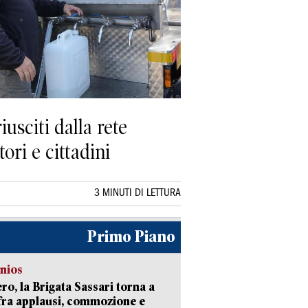
usciti dalla rete
ori e cittadini
3 MINUTI DI LETTURA
Primo Piano
nios
ro, la Brigata Sassari torna a
fra applausi, commozione e