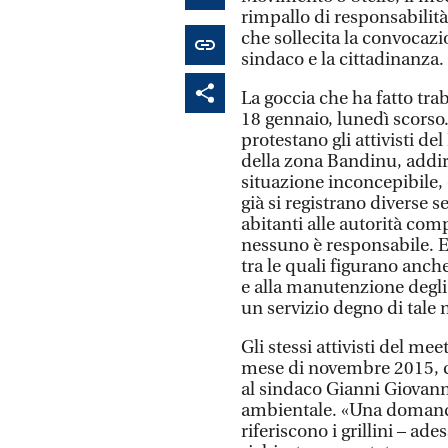
rimpallo di responsabili
che sollecita la convocaz
sindaco e la cittadinanza.
La goccia che ha fatto trab
18 gennaio, lunedì scorso. 
protestano gli attivisti d
della zona Bandinu, addir
situazione inconcepibile,
già si registrano diverse s
abitanti alle autorità com
nessuno è responsabile. E
tra le quali figurano anch
e alla manutenzione degl
un servizio degno di tale
Gli stessi attivisti del m
mese di novembre 2015, c
al sindaco Gianni Giovann
ambientale. «Una domanda 
riferiscono i grillini – a