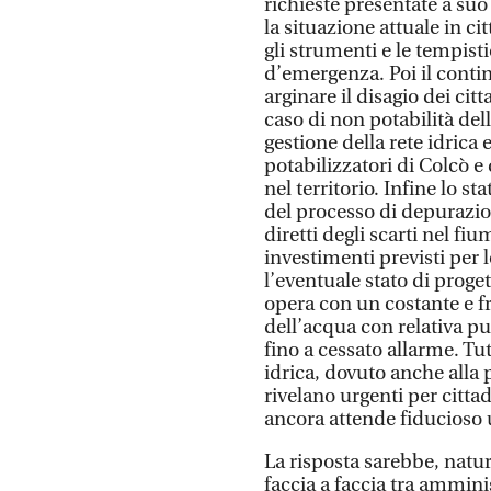
richieste presentate a suo
la situazione attuale in ci
gli strumenti e le tempist
d’emergenza. Poi il conti
arginare il disagio dei citta
caso di non potabilità dell
gestione della rete idrica e
potabilizzatori di Colcò e 
nel territorio. Infine lo st
del processo di depurazio
diretti degli scarti nel fi
investimenti previsti per l
l’eventuale stato di proge
opera con un costante e f
dell’acqua con relativa p
fino a cessato allarme. T
idrica, dovuto anche alla 
rivelano urgenti per cittad
ancora attende fiducioso 
La risposta sarebbe, nat
faccia a faccia tra ammini