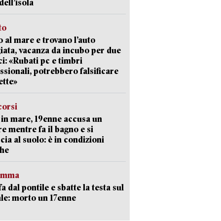
dell’isola
to
 al mare e trovano l’auto
giata, vacanza da incubo per due
i: «Rubati pc e timbri
ssionali, potrebbero falsificare
ette»
corsi
in mare, 19enne accusa un
e mentre fa il bagno e si
cia al suolo: è in condizioni
che
ramma
fa dal pontile e sbatte la testa sul
le: morto un 17enne