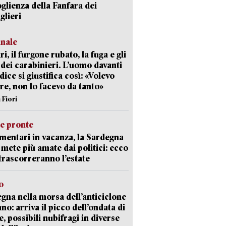
oglienza della Fanfara dei
glieri
unale
ri, il furgone rubato, la fuga e gli
 dei carabinieri. L’uomo davanti
dice si giustifica così: «Volevo
re, non lo facevo da tanto»
 Fiori
ie pronte
mentari in vacanza, la Sardegna
e mete più amate dai politici: ecco
trascorreranno l’estate
o
gna nella morsa dell’anticiclone
ano: arriva il picco dell’ondata di
e, possibili nubifragi in diverse