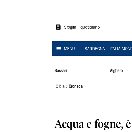
La
Nuova
Sardegna
Sfoglia il quotidiano
MENU
SARDEGNA
ITALIA MON
Sassari
Alghero
Olbia
Cronaca
Acqua e fogne, è