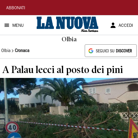
La
ABBONATI
Nuova
MENU
ACCEDI
Sardegna
Olbia
Olbia
Cronaca
SEGUICI SU
DISCOVER
A Palau lecci al posto dei pini