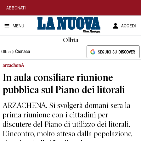
La
ABBONATI
Nuova
MENU
ACCEDI
Sardegna
Olbia
Olbia
Cronaca
SEGUICI SU
DISCOVER
arzachenA
In aula consiliare riunione
pubblica sul Piano dei litorali
ARZACHENA. Si svolgerà domani sera la
prima riunione con i cittadini per
discutere del Piano di utilizzo dei litorali.
L’incontro, molto atteso dalla popolazione,