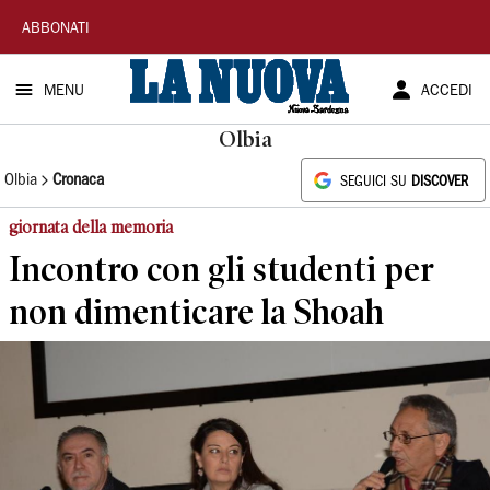
La
ABBONATI
Nuova
MENU
ACCEDI
Sardegna
Olbia
Olbia
Cronaca
SEGUICI SU
DISCOVER
giornata della memoria
Incontro con gli studenti per
non dimenticare la Shoah