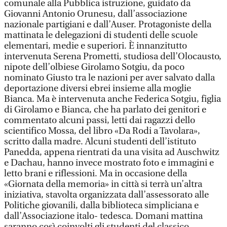
comunale alla Pubblica istruzione, guidato da
Giovanni Antonio Orunesu, dall’associazione
nazionale partigiani e dall’Auser. Protagoniste della
mattinata le delegazioni di studenti delle scuole
elementari, medie e superiori. È innanzitutto
intervenuta Serena Prometti, studiosa dell’Olocausto,
nipote dell’olbiese Girolamo Sotgiu, da poco
nominato Giusto tra le nazioni per aver salvato dalla
deportazione diversi ebrei insieme alla moglie
Bianca. Ma è intervenuta anche Federica Sotgiu, figlia
di Girolamo e Bianca, che ha parlato dei genitori e
commentato alcuni passi, letti dai ragazzi dello
scientifico Mossa, del libro «Da Rodi a Tavolara»,
scritto dalla madre. Alcuni studenti dell’istituto
Panedda, appena rientrati da una visita ad Auschwitz
e Dachau, hanno invece mostrato foto e immagini e
letto brani e riflessioni. Ma in occasione della
«Giornata della memoria» in città si terrà un’altra
iniziativa, stavolta organizzata dall’assessorato alle
Politiche giovanili, dalla biblioteca simpliciana e
dall’Associazione italo- tedesca. Domani mattina
saranno così coinvolti gli studenti del classico