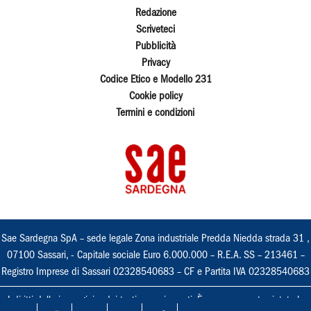
Redazione
Scriveteci
Pubblicità
Privacy
Codice Etico e Modello 231
Cookie policy
Termini e condizioni
Sae Sardegna SpA – sede legale Zona industriale Predda Niedda strada 31 ,
07100 Sassari, - Capitale sociale Euro 6.000.000 – R.E.A. SS – 213461 –
Registro Imprese di Sassari 02328540683 – CF e Partita IVA 02328540683
I diritti delle immagini e dei testi sono riservati. È espressamente vietata la