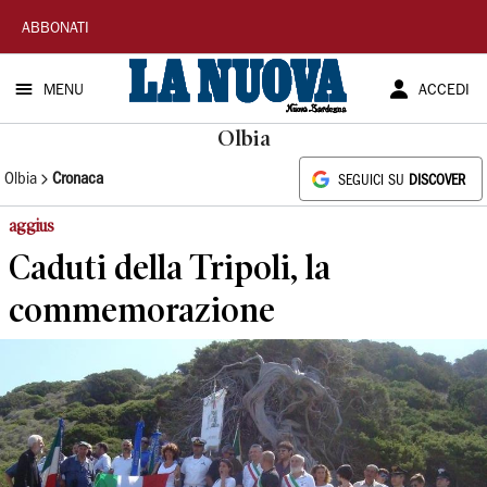
La
ABBONATI
Nuova
MENU
ACCEDI
Sardegna
Olbia
Olbia
Cronaca
SEGUICI SU
DISCOVER
aggius
Caduti della Tripoli, la
commemorazione