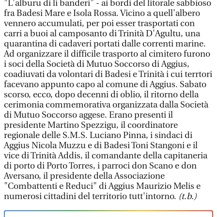
"L'alburu di li banderi" - ai bordi del litorale sabbioso
fra Badesi Mare e Isola Rossa. Vicino a quell'albero
vennero accumulati, per poi esser trasportati con
carri a buoi al camposanto di Trinità D'Agultu, una
quarantina di cadaveri portati dalle correnti marine.
Ad organizzare il difficile trasporto al cimitero furono
i soci della Società di Mutuo Soccorso di Aggius,
coadiuvati da volontari di Badesi e Trinità i cui terrtori
facevano appunto capo al comune di Aggius. Sabato
scorso, ecco, dopo decenni di oblio, il ritorno della
cerimonia commemorativa organizzata dalla Società
di Mutuo Soccorso aggese. Erano presenti il
presidente Martino Spezzigu, il coordinatore
regionale delle S.M.S. Luciano Pinna, i sindaci di
Aggius Nicola Muzzu e di Badesi Toni Stangoni e il
vice di Trinità Addis, il comandante della capitaneria
di porto di Porto Torres, i parroci don Scano e don
Aversano, il presidente della Associazione
"Combattenti e Reduci" di Aggius Maurizio Melis e
numerosi cittadini del territorio tutt'intorno.
(t.b.)