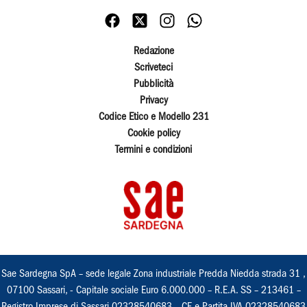
Redazione
Scriveteci
Pubblicità
Privacy
Codice Etico e Modello 231
Cookie policy
Termini e condizioni
Sae Sardegna SpA – sede legale Zona industriale Predda Niedda strada 31 ,
07100 Sassari, - Capitale sociale Euro 6.000.000 – R.E.A. SS – 213461 –
Registro Imprese di Sassari 02328540683 – CF e Partita IVA 02328540683