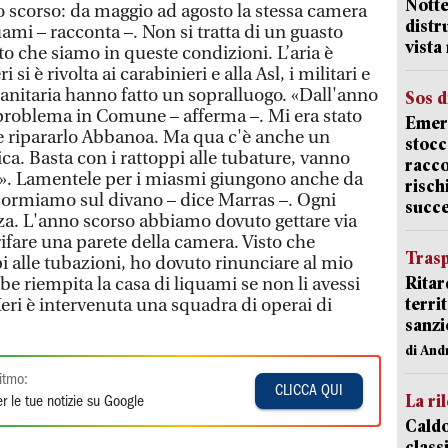
Notte
no scorso: da maggio ad agosto la stessa camera
distr
uami – racconta –. Non si tratta di un guasto
vist
o che siamo in queste condizioni. L’aria è
 si è rivolta ai carabinieri e alla Asl, i militari e
sanitaria hanno fatto un sopralluogo. «Dall'anno
Sos d
 problema in Comune – afferma –. Mi era stato
Emerg
ve ripararlo Abbanoa. Ma qua c'è anche un
stocc
a. Basta con i rattoppi alle tubature, vanno
racco
». Lamentele per i miasmi giungono anche da
risch
 «Dormiamo sul divano – dice Marras –. Ogni
succ
nza. L'anno scorso abbiamo dovuto gettare via
ifare una parete della camera. Visto che
Trasp
pi alle tubazioni, ho dovuto rinunciare al mio
Ritar
be riempita la casa di liquami se non li avessi
terri
 Ieri è intervenuta una squadra di operai di
sanzi
di And
itmo:
CLICCA QUI
La ri
r le tue notizie su Google
Caldo
classi