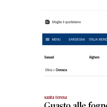
La
Nuova
Sardegna
Sfoglia il quotidiano
MENU
SARDEGNA
ITALIA MON
Sassari
Alghero
Olbia
Cronaca
santa teresa
Guasto alle fogne