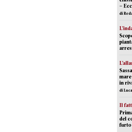
– Ecc
di Red
L’ind
Scope
piant
arres
L’all
Sassa
mare 
in ri
di Luca
Il fat
Prima
del c
furto