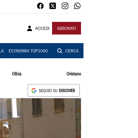
ACCEDI
ABBONATI
LA
ECONOMIA TOP1000
CERCA
Olbia
Oristano
SEGUICI SU
DISCOVER