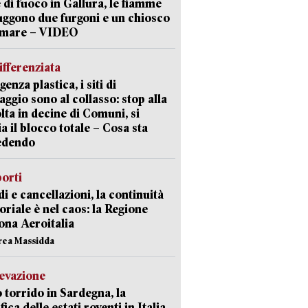
 di fuoco in Gallura, le fiamme
uggono due furgoni e un chiosco
a mare – VIDEO
ifferenziata
enza plastica, i siti di
aggio sono al collasso: stop alla
lta in decine di Comuni, si
ia il blocco totale – Cosa sta
edendo
orti
di e cancellazioni, la continuità
toriale è nel caos: la Regione
ona Aeroitalia
rea Massidda
levazione
 torrido in Sardegna, la
fica delle estati roventi in Italia