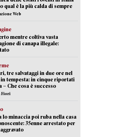
o qual è la più calda di sempre
azione Web
agine
rto mentre coltiva vasta
agione di canapa illegale:
tato
arme
ri, tre salvataggi in due ore nel
in tempesta: in cinque riportati
va – Che cosa è successo
 Fiori
to
 lo minaccia poi ruba nella casa
onoscente: 35enne arrestato per
 aggravato