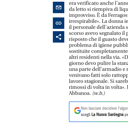
era verificato anche l’an
da letto si riempiva di liq
improvviso. È da Ferragost
irrespirabile». La donna ieri
il personale dell'azienda 
scorso avevo segnalato il
risposto che il guasto de
problema di igiene pubblic
sostituite completamente
altri residenti nella via.
giorno devo pulire la sta
una parte dell'armadio e r
venivano fatti solo rattop
lavoro stagionale. Si sareb
rimossi di volta in volta».
Abbanoa.
(w.b.)
Non lasciare decidere l'algor
scegli
La Nuova Sardegna
pe