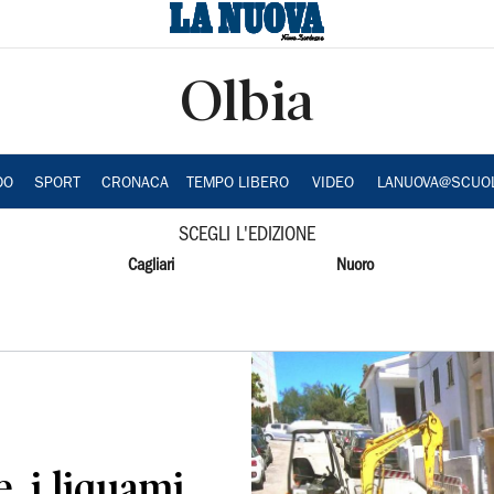
Olbia
DO
SPORT
CRONACA
TEMPO LIBERO
VIDEO
LANUOVA@SCUO
SCEGLI L'EDIZIONE
Cagliari
Nuoro
, i liquami