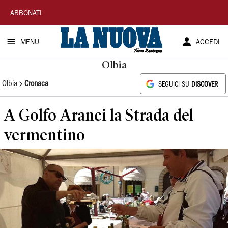
La
ABBONATI
Nuova
MENU
ACCEDI
Sardegna
Olbia
Olbia
Cronaca
SEGUICI SU
DISCOVER
A Golfo Aranci la Strada del
vermentino