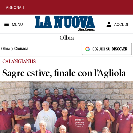
La
ABBONATI
Nuova
MENU
ACCEDI
Sardegna
Olbia
Olbia
Cronaca
SEGUICI SU
DISCOVER
CALANGIANUS
Sagre estive, finale con l’Agliola