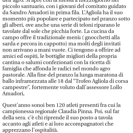
dell’agro. Si apre con la messa a mezzogiorno nel
piccolo santuario, con i giovani del comitato guidato
da Sandro Amadori in prima fila. L’Agliola ha il suo
momento più popolare e partecipato nel pranzo sotto
gli alberi, ove anche una serie di teloni riparano le
tavolate dal sole che picchia forte. La cucina da
campo offre il tradizionale menù ( gnocchetti alla
sarda e pecora in cappotto) ma molti degli invitati
non arrivano a mani vuote. Ci tengono a offrire ad
amici ed ospiti, le bottiglie migliori della propria
cantina o salumi confezionati con la ricetta di
famiglia che affonda le radici nel mondo agro
pastorale. Alla fine del pranzo la lunga maratona di
ballo inframezzata alle 18 dal “Trofeo Agliola di corsa
campestre”, fortemente voluto dall’assessore Lollo
Amadori,
Quest’anno sonoi ben 120 atleti presenti fra cui la
campionessa regionale Claudia Pinna. Poi, sul far
della sera. c’è chi riprende il suo posto a tavola
accanto agli atleti e ai loro accompagnatori che
apprezzano l’ospitalità.