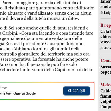
Emerg
 Parco a maggiore garanzia della tutela di
sinda
. Il risultato pare quantomeno contraddittorio:
io abusato e vandalizzato, senza che in alcun
di Luig
 il dovere della tutela muova un dito».
Il re
o di Sel sono anche quelle di tanti residenti e
Cala 
ea Carbini. «Cosa sta facendo o cosa intende fare
chius
e giornaliere documentate violazioni delle
succ
aggia Rosa». Il presidente Giuseppe Bonanno
di Ale
 posta. «Abbiamo fornito agli uomini della
controllo giornaliero del territorio ma solo ora
essere operativa. La forestale ha anche potere
L’em
Parco non ha. Il personale può fare solo
Sassa
chiedere l’intervento della Capitaneria o della
osped
Mete
itmo:
Caldo
CLICCA QUI
r le tue notizie su Google
fiamm
colpi
l’imp