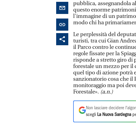
pubblica, assegnandola al
questo enorme patrimonio
l'immagine di un patrimon
modo chi ha primariamente
Le perplessità del deputat
turisti, tra cui Gian Andr
il Parco contro le continu
regole fissate per la Spi
risponde a stretto giro di
forestale un mezzo per il 
quel tipo di azione potrà 
sanzionatorio cosa che il 
monitoraggio ma poi deve 
Forestale».
(a.n.)
Non lasciare decidere l'algor
scegli
La Nuova Sardegna
pe