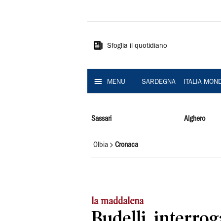
La
Nuova
Sardegna
Sfoglia il quotidiano
MENU
SARDEGNA
ITALIA MON
Sassari
Alghero
Olbia
Cronaca
la maddalena
Budelli, interro