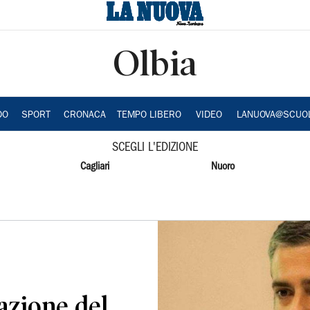
Olbia
DO
SPORT
CRONACA
TEMPO LIBERO
VIDEO
LANUOVA@SCUO
SCEGLI L'EDIZIONE
Cagliari
Nuoro
gazione del