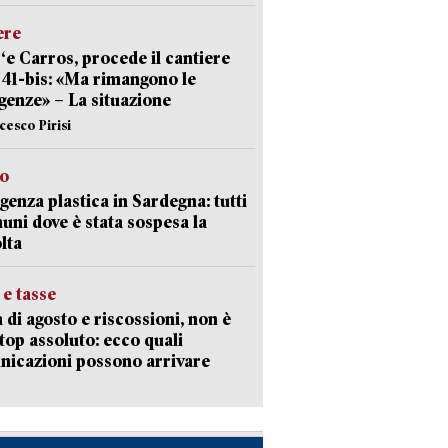
ere
‘e Carros, procede il cantiere
l 41-bis: «Ma rimangono le
enze» – La situazione
cesco Pirisi
so
enza plastica in Sardegna: tutti
uni dove è stata sospesa la
lta
 e tasse
 di agosto e riscossioni, non è
top assoluto: ecco quali
icazioni possono arrivare