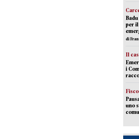
Carc
Badu 
per i
emerg
di Fran
Il ca
Emerg
i Com
racco
Fisco
Pausa
uno s
comun