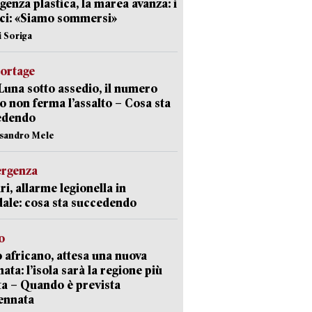
enza plastica, la marea avanza: i
ci: «Siamo sommersi»
i Soriga
portage
Luna sotto assedio, il numero
o non ferma l’assalto – Cosa sta
edendo
ssandro Mele
ergenza
ri, allarme legionella in
ale: cosa sta succedendo
o
 africano, attesa una nuova
ata: l’isola sarà la regione più
ta – Quando è prevista
ennata