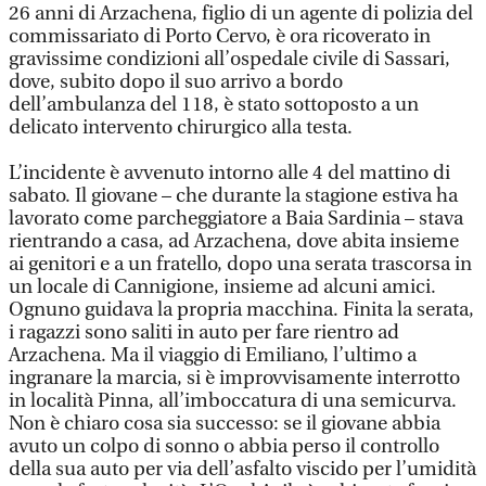
26 anni di Arzachena, figlio di un agente di polizia del
commissariato di Porto Cervo, è ora ricoverato in
gravissime condizioni all’ospedale civile di Sassari,
dove, subito dopo il suo arrivo a bordo
dell’ambulanza del 118, è stato sottoposto a un
delicato intervento chirurgico alla testa.
L’incidente è avvenuto intorno alle 4 del mattino di
sabato. Il giovane – che durante la stagione estiva ha
lavorato come parcheggiatore a Baia Sardinia – stava
rientrando a casa, ad Arzachena, dove abita insieme
ai genitori e a un fratello, dopo una serata trascorsa in
un locale di Cannigione, insieme ad alcuni amici.
Ognuno guidava la propria macchina. Finita la serata,
i ragazzi sono saliti in auto per fare rientro ad
Arzachena. Ma il viaggio di Emiliano, l’ultimo a
ingranare la marcia, si è improvvisamente interrotto
in località Pinna, all’imboccatura di una semicurva.
Non è chiaro cosa sia successo: se il giovane abbia
avuto un colpo di sonno o abbia perso il controllo
della sua auto per via dell’asfalto viscido per l’umidità