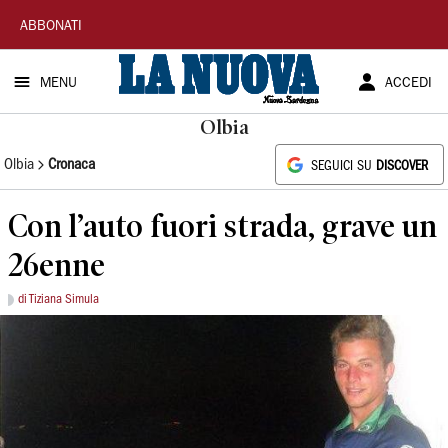
La
ABBONATI
Nuova
MENU
ACCEDI
Sardegna
Olbia
Olbia
Cronaca
SEGUICI SU
DISCOVER
Con l’auto fuori strada, grave un
26enne
di Tiziana Simula