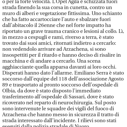
o per la forte velocità. L’Opel Agila è schizzata fuori
strada finendo la sua corsa in cunetta, contro un
muro di alberi e vegetazione fittissima. Uno schianto
che ha fatto accartocciare l’auto e sbalzare fuori
dall’abitacolo il 26enne che nel forte impatto ha
riportato un grave trauma cranico e lesioni al collo. Lì,
in mezzo a cespugli e rami, riverso a terra, è stato
trovato dai suoi amici, ritornati indietro a cercarlo:
non vedendolo arrivare ad Arzachena, si sono
insospettiti per il ritardo e hanno deciso di risalire in
macchina e di andare a cercarlo. Una scena
agghiacciante quella apparsa davanti ai loro occhi.
Disperati hanno dato l’allarme. Emiliano Serra è stato
soccorso dall’equipe del 118 dell’associazione Agosto
89 e trasportato al pronto soccorso dell’ospedale di
Olbia, da dove è stato disposto l’immediato
trasferimento all’ospedale di Sassari, dove è stato
ricoverato nel reparto di neurochirurgia. Sul posto
sono intervenute le squadre dei vigili del fuoco di
Arzachena che hanno messo in sicurezza il tratto di
strada interessato dall’incidente. I rilievi sono stati
eseguiti dalla polizia stradale di Nuoro.