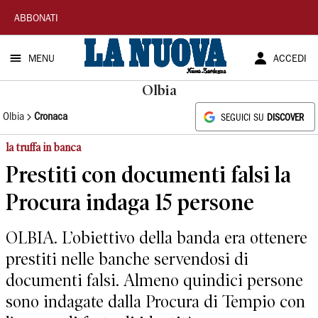
La
ABBONATI
Nuova
MENU
ACCEDI
Sardegna
Olbia
Olbia
Cronaca
SEGUICI SU
DISCOVER
la truffa in banca
Prestiti con documenti falsi la
Procura indaga 15 persone
OLBIA. L’obiettivo della banda era ottenere
prestiti nelle banche servendosi di
documenti falsi. Almeno quindici persone
sono indagate dalla Procura di Tempio con