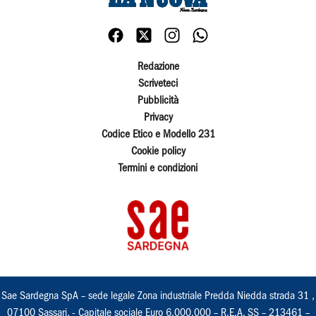
Redazione
Scriveteci
Pubblicità
Privacy
Codice Etico e Modello 231
Cookie policy
Termini e condizioni
Sae Sardegna SpA – sede legale Zona industriale Predda Niedda strada 31 ,
07100 Sassari, - Capitale sociale Euro 6.000.000 – R.E.A. SS – 213461 –