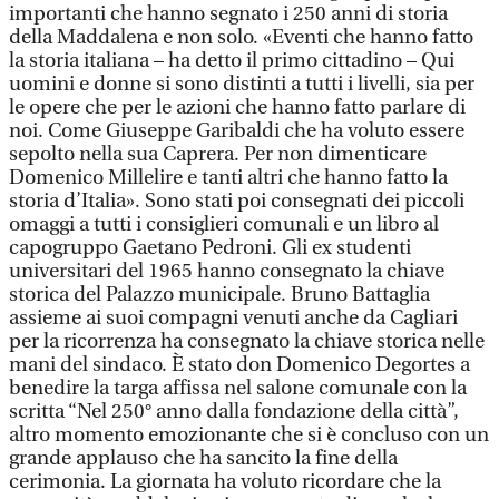
importanti che hanno segnato i 250 anni di storia
della Maddalena e non solo. «Eventi che hanno fatto
la storia italiana – ha detto il primo cittadino – Qui
uomini e donne si sono distinti a tutti i livelli, sia per
le opere che per le azioni che hanno fatto parlare di
noi. Come Giuseppe Garibaldi che ha voluto essere
sepolto nella sua Caprera. Per non dimenticare
Domenico Millelire e tanti altri che hanno fatto la
storia d’Italia». Sono stati poi consegnati dei piccoli
omaggi a tutti i consiglieri comunali e un libro al
capogruppo Gaetano Pedroni. Gli ex studenti
universitari del 1965 hanno consegnato la chiave
storica del Palazzo municipale. Bruno Battaglia
assieme ai suoi compagni venuti anche da Cagliari
per la ricorrenza ha consegnato la chiave storica nelle
mani del sindaco. È stato don Domenico Degortes a
benedire la targa affissa nel salone comunale con la
scritta “Nel 250° anno dalla fondazione della città”,
altro momento emozionante che si è concluso con un
grande applauso che ha sancito la fine della
cerimonia. La giornata ha voluto ricordare che la