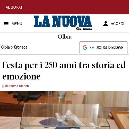
La
ABBONATI
Nuova
MENU
ACCEDI
Sardegna
Olbia
Olbia
Cronaca
SEGUICI SU
DISCOVER
Festa per i 250 anni tra storia ed
emozione
di Andrea Nieddu