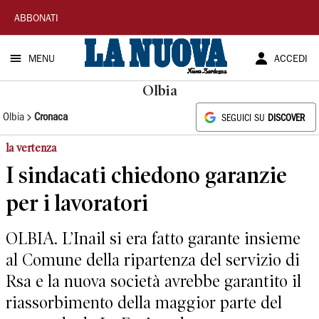
La
ABBONATI
Nuova
MENU
ACCEDI
Sardegna
Olbia
Olbia
Cronaca
SEGUICI SU
DISCOVER
la vertenza
I sindacati chiedono garanzie
per i lavoratori
OLBIA. L’Inail si era fatto garante insieme
al Comune della ripartenza del servizio di
Rsa e la nuova società avrebbe garantito il
riassorbimento della maggior parte del