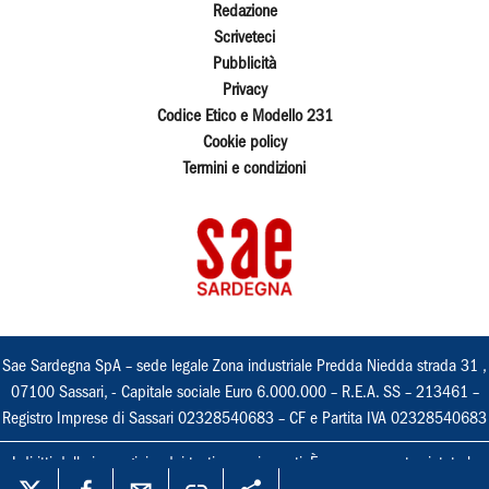
Redazione
Scriveteci
Pubblicità
Privacy
Codice Etico e Modello 231
Cookie policy
Termini e condizioni
Sae Sardegna SpA – sede legale Zona industriale Predda Niedda strada 31 ,
07100 Sassari, - Capitale sociale Euro 6.000.000 – R.E.A. SS – 213461 –
Registro Imprese di Sassari 02328540683 – CF e Partita IVA 02328540683
I diritti delle immagini e dei testi sono riservati. È espressamente vietata la