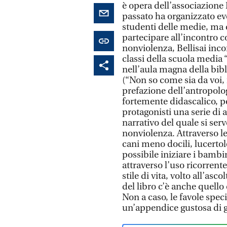
è opera dell’associazione
passato ha organizzato eve
studenti delle medie, ma ci
partecipare all’incontro c
nonviolenza, Bellisai inco
classi della scuola media 
nell’aula magna della bib
(“Non so come sia da voi, 
prefazione dell’antropolog
fortemente didascalico, pe
protagonisti una serie di 
narrativo del quale si ser
nonviolenza. Attraverso l
cani meno docili, lucertol
possibile iniziare i bamb
attraverso l’uso ricorrente
stile di vita, volto all’asc
del libro c’è anche quello
Non a caso, le favole spec
un’appendice gustosa di g