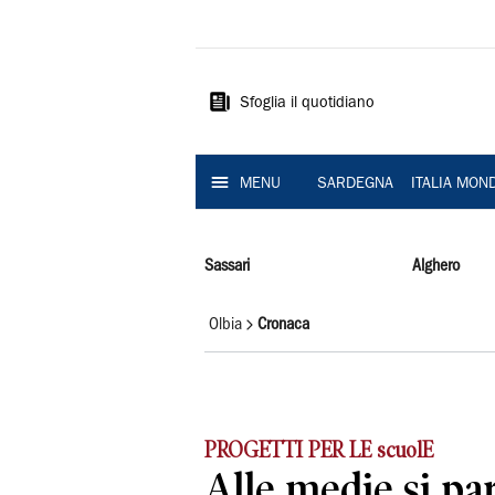
La
Nuova
Sardegna
Sfoglia il quotidiano
MENU
SARDEGNA
ITALIA MON
Sassari
Alghero
Olbia
Cronaca
PROGETTI PER LE scuolE
Alle medie si pa