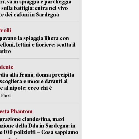
ri, va in spiaggia e parcheggia
 sulla battigia: entra nel vivo
ate dei cafoni in Sardegna
trolli
avano la spiaggia libera con
loni, lettini e fioriere: scatta il
estro
idente
dia alla Frana, donna precipita
 scogliera e muore davanti al
 e al nipote: ecco chi è
 Fiori
iesta Phantom
razione clandestina, maxi
zione della Dda in Sardegna: in
e 100 poliziotti – Cosa sappiamo