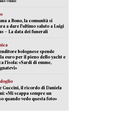
iano Onnis
to
a a Bono, la comunità si
ra a dare l'ultimo saluto a Luigi
as – La data dei funerali
mica
enditore bolognese spende
la euro per il pieno dello yacht e
ca l’isola: «Sardi di emme,
gnatevi»
rdoglio
 Guccini, il ricordo di Daniela
ni: «Mi scappa sempre un
so quando vedo questa foto»