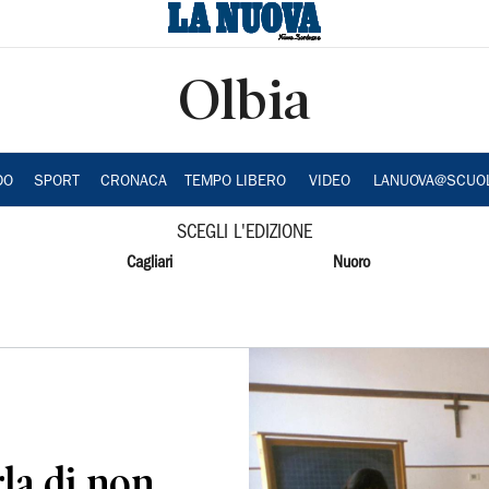
Olbia
DO
SPORT
CRONACA
TEMPO LIBERO
VIDEO
LANUOVA@SCUO
SCEGLI L'EDIZIONE
Cagliari
Nuoro
rla di non