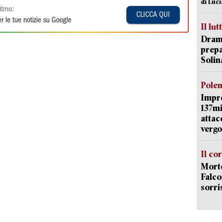
di Luc
itmo:
CLICCA QUI
r le tue notizie su Google
Il lut
Dramm
prepa
Solin
Pole
Impr
137mi
attac
vergo
Il co
Morte
Falco
sorri