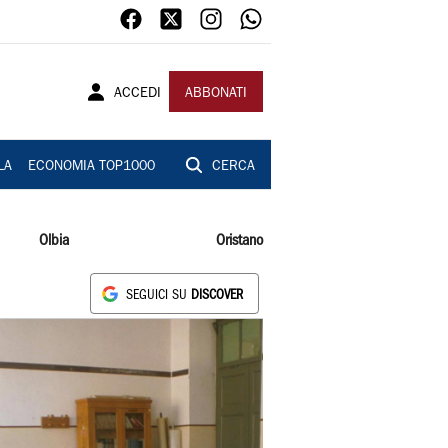
ACCEDI
ABBONATI
LA
ECONOMIA TOP1000
CERCA
Olbia
Oristano
SEGUICI SU
DISCOVER