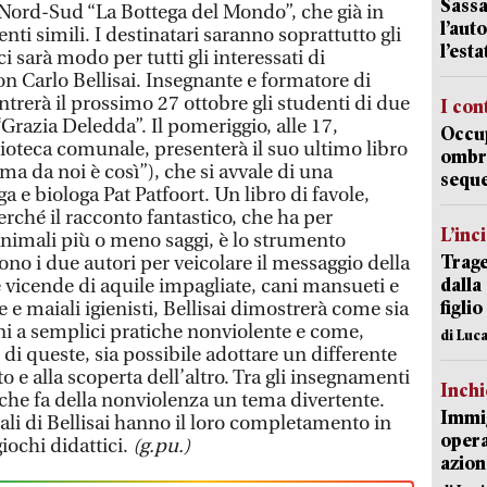
Sassa
 Nord-Sud “La Bottega del Mondo”, che già in
l’auto
nti simili. I destinatari saranno soprattutto gli
l’est
 sarà modo per tutti gli interessati di
on Carlo Bellisai. Insegnante e formatore di
ntrerà il prossimo 27 ottobre gli studenti di due
I con
“Grazia Deledda”. Il pomeriggio, alle 17,
Occup
lioteca comunale, presenterà il suo ultimo libro
ombrel
ma da noi è così”), che si avvale di una
sequ
a e biologa Pat Patfoort. Un libro di favole,
rché il racconto fantastico, che ha per
L’inc
animali più o meno saggi, è lo strumento
Trage
vono i due autori per veicolare il messaggio della
dalla
e vicende di aquile impagliate, cani mansueti e
figlio
e e maiali igienisti, Bellisai dimostrerà come sia
ini a semplici pratiche nonviolente e come,
di Luca
 di queste, sia possibile adottare un differente
olto e alla scoperta dell’altro. Tra gli insegnamenti
Inch
 che fa della nonviolenza un tema divertente.
Immig
iali di Bellisai hanno il loro completamento in
opera
iochi didattici.
(g.pu.)
azion