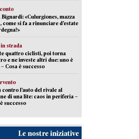
cconto
 Bignardi: «Culurgiones, mazza
a, come si fa a rinunciare d’estate
rdegna?»
in strada
te quattro ciclisti, poi torna
tro e ne investe altri due: uno è
 – Cosa è successo
ervento
 contro l’auto del rivale al
ne di una lite: caos in periferia –
è successo
Le nostre iniziative