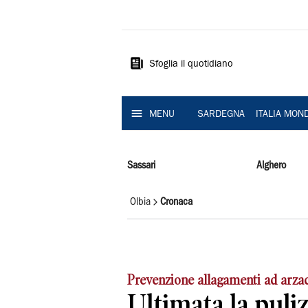
La
Nuova
Sardegna
Sfoglia il quotidiano
MENU
SARDEGNA
ITALIA MON
Sassari
Alghero
Olbia
Cronaca
Prevenzione allagamenti ad arz
Ultimata la puliz