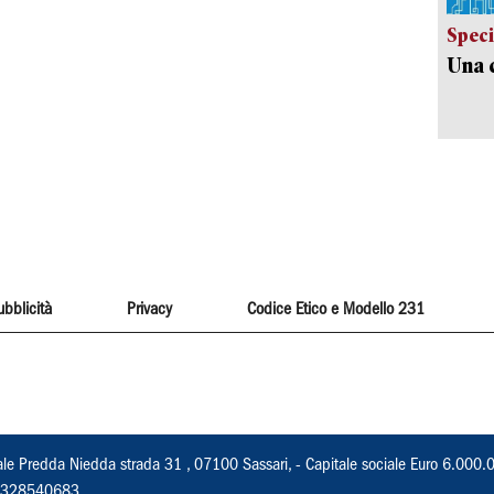
Speci
Una c
ubblicità
Privacy
Codice Etico e Modello 231
ale Predda Niedda strada 31 , 07100 Sassari, - Capitale sociale Euro 6.000.
 02328540683