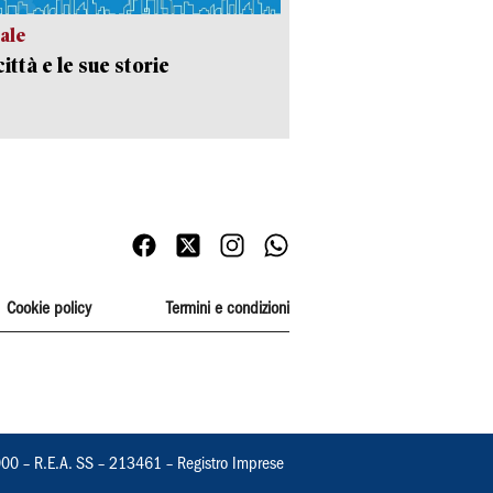
ale
ittà e le sue storie
Cookie policy
Termini e condizioni
000 – R.E.A. SS – 213461 – Registro Imprese