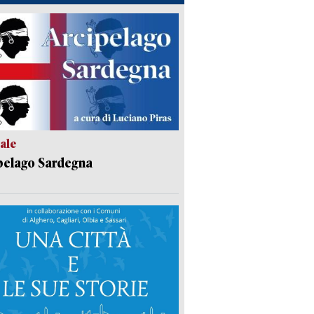
ale
pelago Sardegna