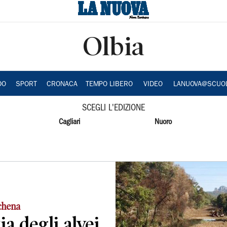
Olbia
DO
SPORT
CRONACA
TEMPO LIBERO
VIDEO
LANUOVA@SCUO
SCEGLI L'EDIZIONE
Cagliari
Nuoro
achena
ia degli alvei