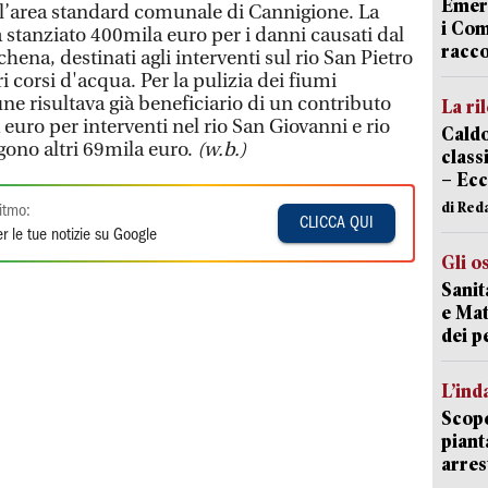
Emerg
ell’area standard comunale di Cannigione. La
i Com
 stanziato 400mila euro per i danni causati dal
racco
hena, destinati agli interventi sul rio San Pietro
ri corsi d'acqua. Per la pulizia dei fiumi
ne risultava già beneficiario di un contributo
La ri
 euro per interventi nel rio San Giovanni e rio
Caldo
ngono altri 69mila euro.
(w.b.)
classi
– Ecc
di Red
itmo:
CLICCA QUI
r le tue notizie su Google
Gli o
Sanit
e Mat
dei p
L’ind
Scope
piant
arres