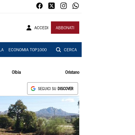
ACCEDI
ABBONATI
LA
ECONOMIA TOP1000
CERCA
Olbia
Oristano
SEGUICI SU
DISCOVER