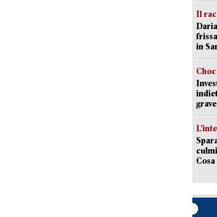
Il ra
Daria
friss
in Sa
Choc 
Inves
indie
grave
L’int
Spara
culmi
Cosa 