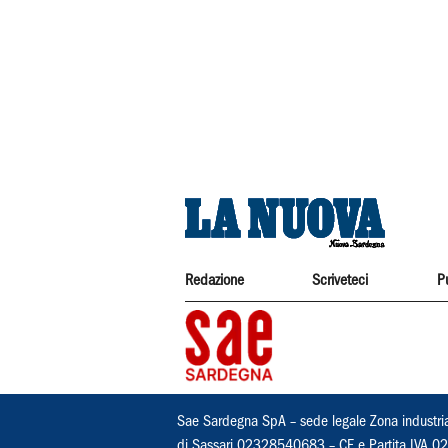
Redazione
Scriveteci
P
Sae Sardegna SpA – sede legale Zona industri
di Sassari 02328540683 – CF e Partita IVA