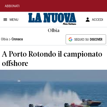
La
ABBONATI
Nuova
MENU
ACCEDI
Sardegna
Olbia
Olbia
Cronaca
SEGUICI SU
DISCOVER
A Porto Rotondo il campionato
offshore