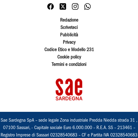
Redazione
Scriveteci
Pubblicità
Privacy
Codice Etico e Modello 231
Cookie policy
Termini e condizioni
Sae Sardegna SpA – sede legale Zona industriale Predda Niedda strada 31 ,
07100 Sassari, - Capitale sociale Euro 6.000.000 – R.E.A. SS – 213461 –
Registro Imprese di Sassari 02328540683 – CF e Partita IVA 02328540683