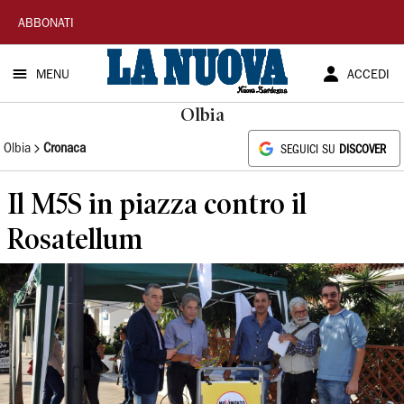
La
ABBONATI
Nuova
MENU
ACCEDI
Sardegna
Olbia
Olbia
Cronaca
SEGUICI SU
DISCOVER
Il M5S in piazza contro il
Rosatellum