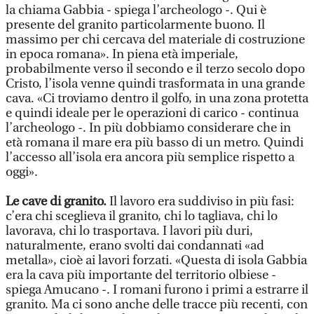
la chiama Gabbia - spiega l’archeologo -. Qui è
presente del granito particolarmente buono. Il
massimo per chi cercava del materiale di costruzione
in epoca romana». In piena età imperiale,
probabilmente verso il secondo e il terzo secolo dopo
Cristo, l’isola venne quindi trasformata in una grande
cava. «Ci troviamo dentro il golfo, in una zona protetta
e quindi ideale per le operazioni di carico - continua
l’archeologo -. In più dobbiamo considerare che in
età romana il mare era più basso di un metro. Quindi
l’accesso all’isola era ancora più semplice rispetto a
oggi».
Le cave di granito.
Il lavoro era suddiviso in più fasi:
c’era chi sceglieva il granito, chi lo tagliava, chi lo
lavorava, chi lo trasportava. I lavori più duri,
naturalmente, erano svolti dai condannati «ad
metalla», cioè ai lavori forzati. «Questa di isola Gabbia
era la cava più importante del territorio olbiese -
spiega Amucano -. I romani furono i primi a estrarre il
granito. Ma ci sono anche delle tracce più recenti, con