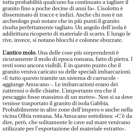
tutta probabilità qualcuno ha continuato a tagliare il
granito fino a poche decine di anni fa». L’isolotto è
disseminato di tracce e indizi. Anche chi non è un
archeologo può notare che in più punti il granito
risulta perfettamente tagliato. Un angolo dell’isola è
addirittura ricoperto di materiale di scarto. E lungo le
rive, invece, si notano blocchi e colonne sbozzate.
L’antico molo.
Una delle cose più sorprendenti è
sicuramente il molo di epoca romana, fatto di pietra. I
resti sono ancora visibili. È in questo punto che il
granito veniva caricato su delle speciali imbarcazioni.
«E tutto questo tramite un sistema di carrucole -
aggiunge Amucano -. Le imbarcazioni erano dei
zatteroni o delle chiatte. L’importante era che il
pescaggio fosse massimo di un metro». Non si sa dove
venisse trasportato il granito di isola Gabbia.
Probabilmente in altre zone dell’impero o anche nella
vicina Olbia romana. Ma Amucano sottolinea: «C’è da
dire, però, che solitamente le cave sul mare venivano
utilizzate per l’esportazione del materiale estratto».