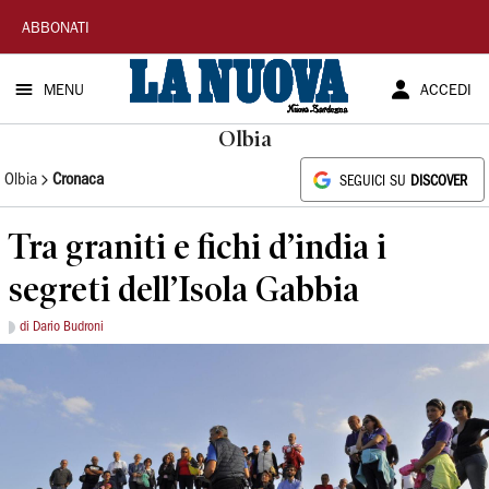
La
ABBONATI
Nuova
MENU
ACCEDI
Sardegna
Olbia
Olbia
Cronaca
SEGUICI SU
DISCOVER
Tra graniti e fichi d’india i
segreti dell’Isola Gabbia
di Dario Budroni