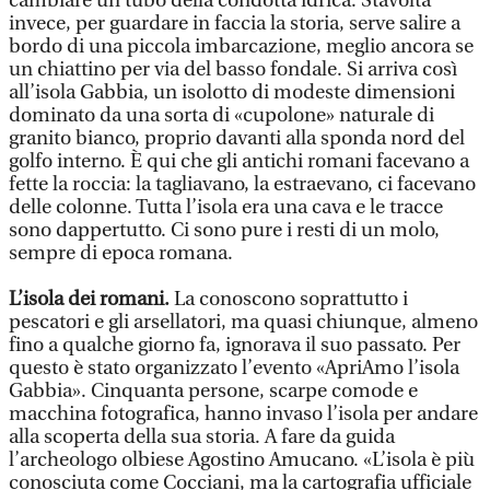
cambiare un tubo della condotta idrica. Stavolta
invece, per guardare in faccia la storia, serve salire a
bordo di una piccola imbarcazione, meglio ancora se
un chiattino per via del basso fondale. Si arriva così
all’isola Gabbia, un isolotto di modeste dimensioni
dominato da una sorta di «cupolone» naturale di
granito bianco, proprio davanti alla sponda nord del
golfo interno. È qui che gli antichi romani facevano a
fette la roccia: la tagliavano, la estraevano, ci facevano
delle colonne. Tutta l’isola era una cava e le tracce
sono dappertutto. Ci sono pure i resti di un molo,
sempre di epoca romana.
L’isola dei romani.
La conoscono soprattutto i
pescatori e gli arsellatori, ma quasi chiunque, almeno
fino a qualche giorno fa, ignorava il suo passato. Per
questo è stato organizzato l’evento «ApriAmo l’isola
Gabbia». Cinquanta persone, scarpe comode e
macchina fotografica, hanno invaso l’isola per andare
alla scoperta della sua storia. A fare da guida
l’archeologo olbiese Agostino Amucano. «L’isola è più
conosciuta come Cocciani, ma la cartografia ufficiale