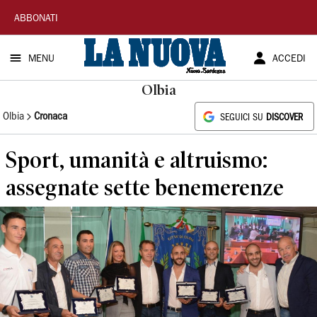
La
ABBONATI
Nuova
MENU
ACCEDI
Sardegna
Olbia
Olbia
Cronaca
SEGUICI SU
DISCOVER
Sport, umanità e altruismo:
assegnate sette benemerenze