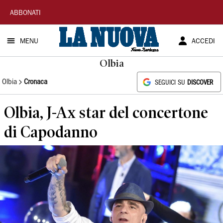
La
ABBONATI
Nuova
MENU
ACCEDI
Sardegna
Olbia
Olbia
Cronaca
SEGUICI SU
DISCOVER
Olbia, J-Ax star del concertone
di Capodanno