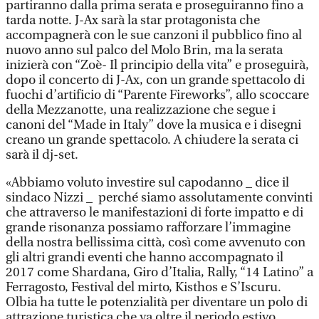
partiranno dalla prima serata e proseguiranno fino a
tarda notte. J-Ax sarà la star protagonista che
accompagnerà con le sue canzoni il pubblico fino al
nuovo anno sul palco del Molo Brin, ma la serata
inizierà con “Zoè- Il principio della vita” e proseguirà,
dopo il concerto di J-Ax, con un grande spettacolo di
fuochi d’artificio di “Parente Fireworks”, allo scoccare
della Mezzanotte, una realizzazione che segue i
canoni del “Made in Italy” dove la musica e i disegni
creano un grande spettacolo. A chiudere la serata ci
sarà il dj-set.
«Abbiamo voluto investire sul capodanno _ dice il
sindaco Nizzi _ perché siamo assolutamente convinti
che attraverso le manifestazioni di forte impatto e di
grande risonanza possiamo rafforzare l’immagine
della nostra bellissima città, così come avvenuto con
gli altri grandi eventi che hanno accompagnato il
2017 come Shardana, Giro d’Italia, Rally, “14 Latino” a
Ferragosto, Festival del mirto, Kisthos e S’Iscuru.
Olbia ha tutte le potenzialità per diventare un polo di
attrazione turistica che va oltre il periodo estivo.