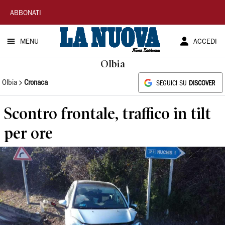
La
ABBONATI
Nuova
MENU
ACCEDI
Sardegna
Olbia
Olbia
Cronaca
SEGUICI SU
DISCOVER
Scontro frontale, traffico in tilt
per ore