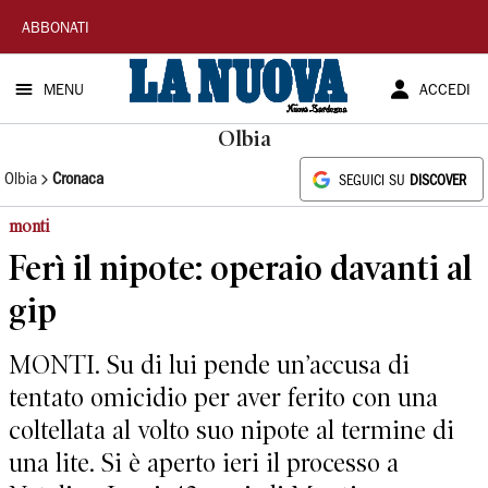
La
ABBONATI
Nuova
MENU
ACCEDI
Sardegna
Olbia
Olbia
Cronaca
SEGUICI SU
DISCOVER
monti
Ferì il nipote: operaio davanti al
gip
MONTI. Su di lui pende un’accusa di
tentato omicidio per aver ferito con una
coltellata al volto suo nipote al termine di
una lite. Si è aperto ieri il processo a