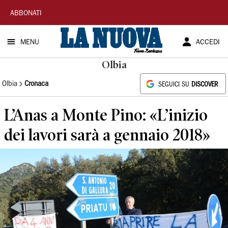
La
ABBONATI
Nuova
MENU
ACCEDI
Sardegna
Olbia
Olbia
Cronaca
SEGUICI SU
DISCOVER
L’Anas a Monte Pino: «L’inizio
dei lavori sarà a gennaio 2018»