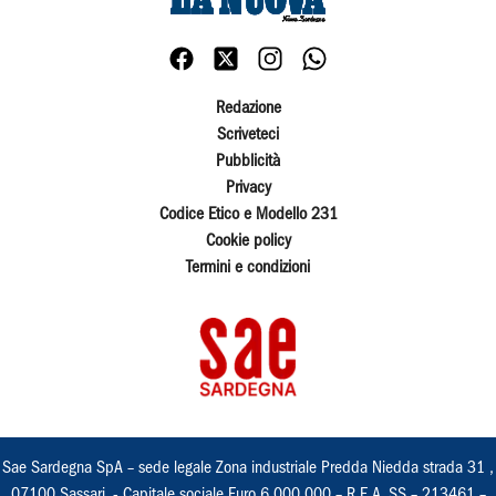
Redazione
Scriveteci
Pubblicità
Privacy
Codice Etico e Modello 231
Cookie policy
Termini e condizioni
Sae Sardegna SpA – sede legale Zona industriale Predda Niedda strada 31 ,
07100 Sassari, - Capitale sociale Euro 6.000.000 – R.E.A. SS – 213461 –