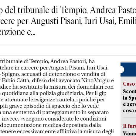
del tribunale di Tempio, Andrea Pastor
cere per Augusti Pisani, Iuri Usai, Emil
nzione e...
tribunale di Tempio, Andrea Pastori, ha
lare in carcere per Augusti Pisani, Iuri Usai,
o Spigno, accusati di detenzione e vendita di
 Fabio Catta, difeso dell’avvocato Nino Vargiu e
Caso
udice ha sostituito la misura dei domiciliari con
Scont
quotidiana alla polizia giudiziaria. Per il gip
la Sp
attenuate le esigenze cautelari poiché per
e aer
 più grave episodio di spaccio che lo vede
cosa 
a una sentenza di patteggiamento in separato
, invece, «vengono considerate le condizioni
la documentazione medica depositata dalla
Il fur
itenere eccessivamente afflittiva la misura degli
Vanno