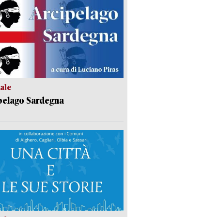
ale
pelago Sardegna