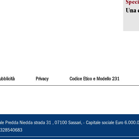
Speci
Una c
ubblicità
Privacy
Codice Etico e Modello 231
ale Predda Niedda strada 31 , 07100 Sassari, - Capitale sociale Euro 6.000.
 02328540683