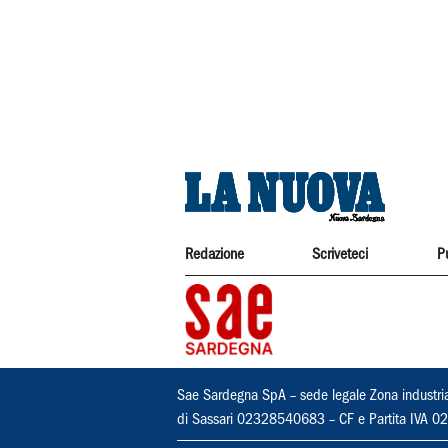
Redazione
Scriveteci
P
Sae Sardegna SpA – sede legale Zona industri
di Sassari 02328540683 – CF e Partita IVA