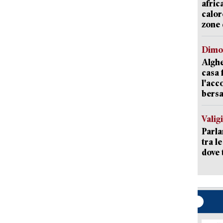
afric
calor
zone 
Dimo
Alghe
casa 
l'acc
bersa
Valig
Parla
tra l
dove 