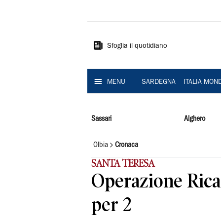
La
Nuova
Sardegna
Sfoglia il quotidiano
MENU
SARDEGNA
ITALIA MON
Sassari
Alghero
Olbia
Cronaca
SANTA TERESA
Operazione Ricar
per 2