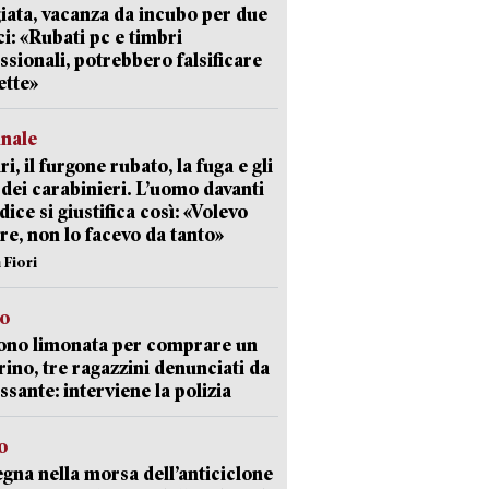
giata, vacanza da incubo per due
i: «Rubati pc e timbri
ssionali, potrebbero falsificare
ette»
unale
ri, il furgone rubato, la fuga e gli
 dei carabinieri. L’uomo davanti
dice si giustifica così: «Volevo
re, non lo facevo da tanto»
 Fiori
so
ono limonata per comprare un
ino, tre ragazzini denunciati da
ssante: interviene la polizia
o
gna nella morsa dell’anticiclone