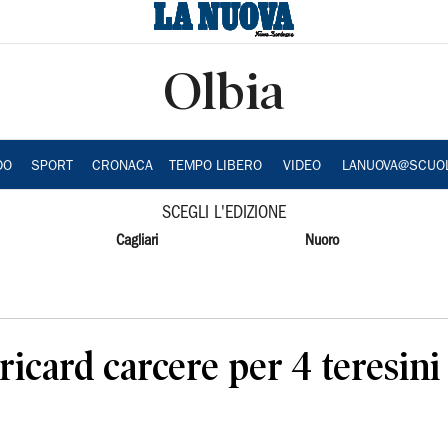
Olbia
DO
SPORT
CRONACA
TEMPO LIBERO
VIDEO
LANUOVA@SCUO
SCEGLI L'EDIZIONE
Cagliari
Nuoro
icard carcere per 4 teresini