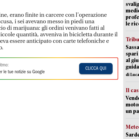
svali
medic
ine, erano finite in carcere con l’operazione
profe
ccusa, i sei avevano messo in piedi una
le ric
o di marijuana: gli ordini venivano fatti al
iccole quantità, avveniva in bicicletta durante il
Trib
eva essere anticipato con carte telefoniche e
Sassa
o.
spari
al giu
itmo:
guida
CLICCA QUI
r le tue notizie su Google
di Luca
Il ca
Vend
motor
un pa
Mete
Sarde