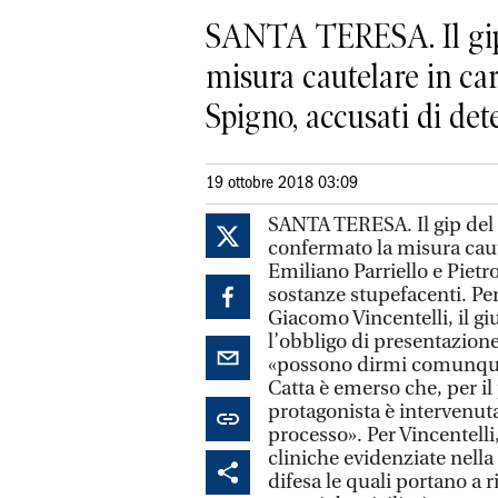
SANTA TERESA. Il gip 
misura cautelare in car
Spigno, accusati di dete
19 ottobre 2018 03:09
SANTA TERESA. Il gip del 
confermato la misura caute
Emiliano Parriello e Pietr
sostanze stupefacenti. Per
Giacomo Vincentelli, il gi
l’obbligo di presentazione 
«possono dirmi comunque 
Catta è emerso che, per il
protagonista è intervenut
processo». Per Vincentelli
cliniche evidenziate nel
difesa le quali portano a r