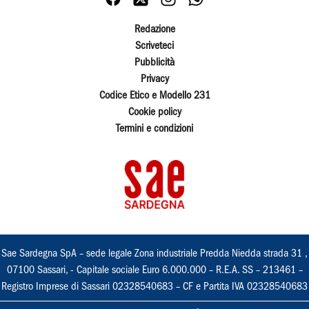
Redazione
Scriveteci
Pubblicità
Privacy
Codice Etico e Modello 231
Cookie policy
Termini e condizioni
Sae Sardegna SpA – sede legale Zona industriale Predda Niedda strada 31 ,
07100 Sassari, - Capitale sociale Euro 6.000.000 – R.E.A. SS – 213461 –
Registro Imprese di Sassari 02328540683 – CF e Partita IVA 02328540683