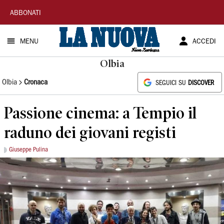
La
ABBONATI
Nuova
MENU
ACCEDI
Sardegna
Olbia
Olbia
Cronaca
SEGUICI SU
DISCOVER
Passione cinema: a Tempio il
raduno dei giovani registi
Giuseppe Pulina