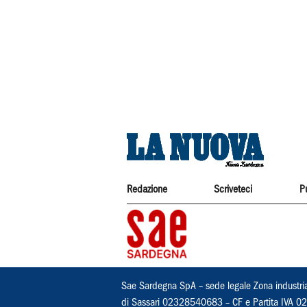
Redazione
Scriveteci
P
Sae Sardegna SpA – sede legale Zona industri
di Sassari 02328540683 – CF e Partita IVA