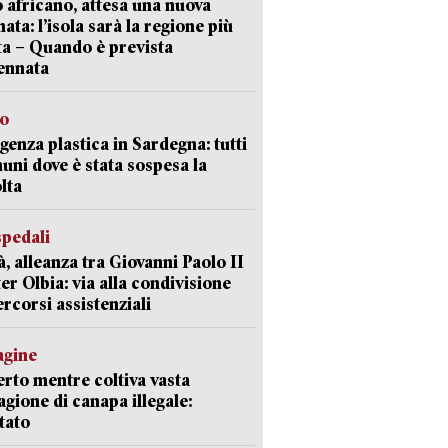
 africano, attesa una nuova
ata: l’isola sarà la regione più
ta – Quando è prevista
ennata
so
enza plastica in Sardegna: tutti
uni dove è stata sospesa la
lta
spedali
à, alleanza tra Giovanni Paolo II
er Olbia: via alla condivisione
ercorsi assistenziali
agine
rto mentre coltiva vasta
agione di canapa illegale:
tato