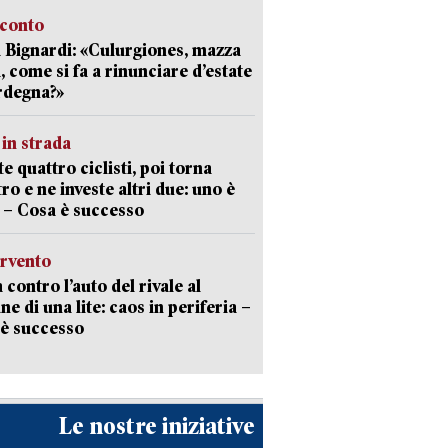
cconto
 Bignardi: «Culurgiones, mazza
a, come si fa a rinunciare d’estate
rdegna?»
in strada
te quattro ciclisti, poi torna
tro e ne investe altri due: uno è
 – Cosa è successo
ervento
 contro l’auto del rivale al
ne di una lite: caos in periferia –
è successo
Le nostre iniziative