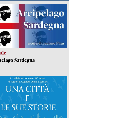
ale
pelago Sardegna