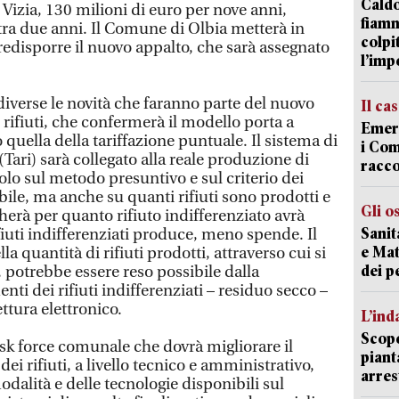
Caldo
 Vizia, 130 milioni di euro per nove anni,
fiamm
tra due anni. Il Comune di Olbia metterà in
colpi
redisporre il nuovo appalto, che sarà assegnato
l’imp
iverse le novità che faranno parte del nuovo
Il ca
i rifiuti, che confermerà il modello porta a
Emerg
quella della tariffazione puntuale. Il sistema di
i Com
i (Tari) sarà collegato alla reale produzione di
racco
solo sul metodo presuntivo e sul criterio dei
ile, ma anche su quanti rifiuti sono prodotti e
Gli o
gherà per quanto rifiuto indifferenziato avrà
Sanit
iuti indifferenziati produce, meno spende. Il
e Mat
 quantità di rifiuti prodotti, attraverso cui si
dei p
ti, potrebbe essere reso possibile dalla
ti dei rifiuti indifferenziati – residuo secco –
ttura elettronico.
L’ind
Scope
sk force comunale che dovrà migliorare il
piant
ei rifiuti, a livello tecnico e amministrativo,
arres
modalità e delle tecnologie disponibili sul