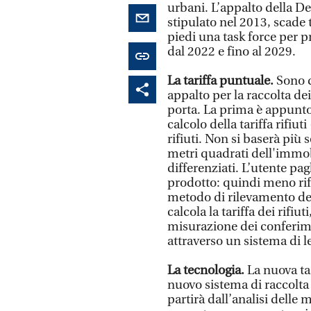
urbani. L’appalto della De
stipulato nel 2013, scade 
piedi una task force per p
dal 2022 e fino al 2029.
La tariffa puntuale.
Sono d
appalto per la raccolta de
porta. La prima è appunto 
calcolo della tariffa rifiut
rifiuti. Non si baserà più 
metri quadrati dell'immob
differenziati. L’utente pa
prodotto: quindi meno rif
metodo di rilevamento della
calcola la tariffa dei rifiu
misurazione dei conferimen
attraverso un sistema di le
La tecnologia.
La nuova ta
nuovo sistema di raccolta d
partirà dall’analisi delle 