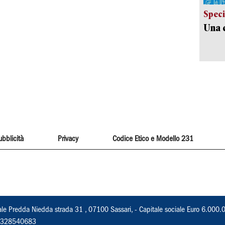
Speci
Una c
ubblicità
Privacy
Codice Etico e Modello 231
ale Predda Niedda strada 31 , 07100 Sassari, - Capitale sociale Euro 6.000.
 02328540683