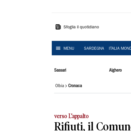
La
Nuova
Sardegna
Sfoglia il quotidiano
MENU
SARDEGNA
ITALIA MON
Sassari
Alghero
Olbia
Cronaca
verso L’appalto
Rifiuti, il Comun