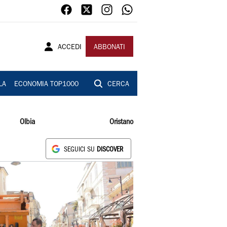
ACCEDI
ABBONATI
LA
ECONOMIA TOP1000
CERCA
Olbia
Oristano
SEGUICI SU
DISCOVER