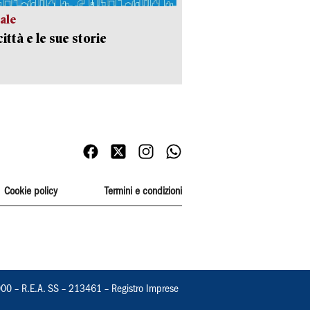
ale
ittà e le sue storie
Cookie policy
Termini e condizioni
000 – R.E.A. SS – 213461 – Registro Imprese