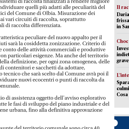
istemi di raccolta finalizzati a rendere migliore
individuare quelli più adatti alle peculiarità del
Il ra
ristici del Comune di Olbia. Misurazione dei
Daria
dai vari circuiti di raccolta, soprattutto
friss
i di raccolta differenziata.
in Sa
ratteristica peculiare del nuovo appalto per il
Choc 
iuti sarà la cosiddetta zonizzazione. Criterio di
Inves
e conto delle attività commerciali e produttive
indie
con particolari esigenze. Ma anche del territorio
grave
 della definizione, per ogni zona omogenea, delle
di contenitori e sacchetti da adottare,
o tecnico che sarà scelto dal Comune avrà poi il
L’int
viduare nuovi ecocentri o punti di raccolta da
Spara
 comunale.
culmi
Cosa 
zio di assistenza oggetto dell’avviso esplorativo
te le fasi di sviluppo del piano industriale e del
giene urbana, fino alla definitiva approvazione
unte del territorio comunale sono circa 40