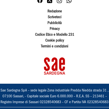
Redazione
Scriveteci
Pubblicità
Privacy
Codice Etico e Modello 231
Cookie policy
Termini e condizioni
Sae Sardegna SpA – sede legale Zona industriale Predda Niedda strada 31 ,
07100 Sassari, - Capitale sociale Euro 6.000.000 – R.E.A. SS – 213461 –
Registro Imprese di Sassari 02328540683 – CF e Partita IVA 02328540683