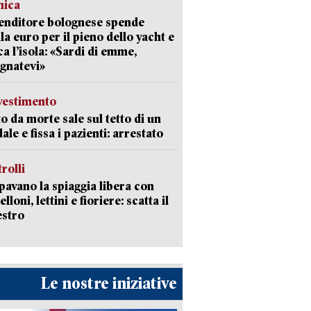
mica
enditore bolognese spende
la euro per il pieno dello yacht e
ca l’isola: «Sardi di emme,
gnatevi»
avestimento
to da morte sale sul tetto di un
ale e fissa i pazienti: arrestato
trolli
avano la spiaggia libera con
loni, lettini e fioriere: scatta il
estro
Le nostre iniziative