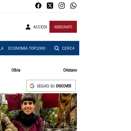
ACCEDI
ABBONATI
LA
ECONOMIA TOP1000
CERCA
Olbia
Oristano
SEGUICI SU
DISCOVER