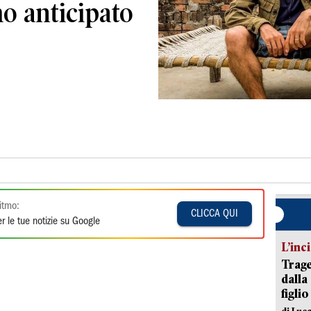
o anticipato
itmo:
CLICCA QUI
r le tue notizie su Google
L’inc
Trage
dalla
figlio
di Luca