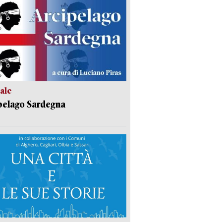
ale
pelago Sardegna