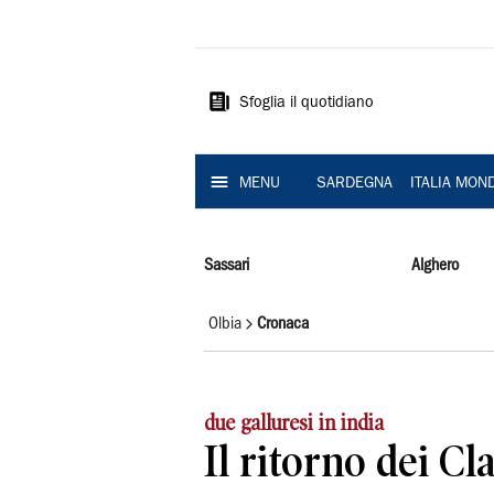
La
Nuova
Sardegna
Sfoglia il quotidiano
MENU
SARDEGNA
ITALIA MON
Sassari
Alghero
Olbia
Cronaca
due galluresi in india
Il ritorno dei Cl