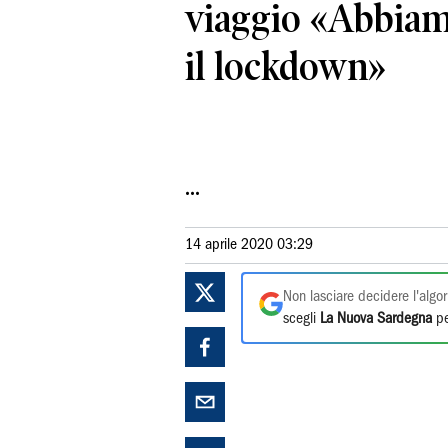
viaggio «Abbiam
il lockdown»
...
14 aprile 2020 03:29
Non lasciare decidere l'algor
scegli
La Nuova Sardegna
pe