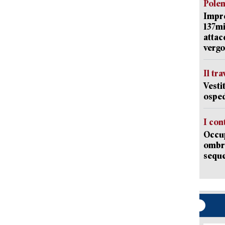
Pole
Impr
137mi
attac
vergo
Il tr
Vesti
osped
I con
Occup
ombrel
sequ