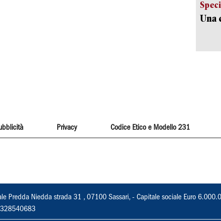
Speci
Una c
ubblicità
Privacy
Codice Etico e Modello 231
ale Predda Niedda strada 31 , 07100 Sassari, - Capitale sociale Euro 6.000.
 02328540683