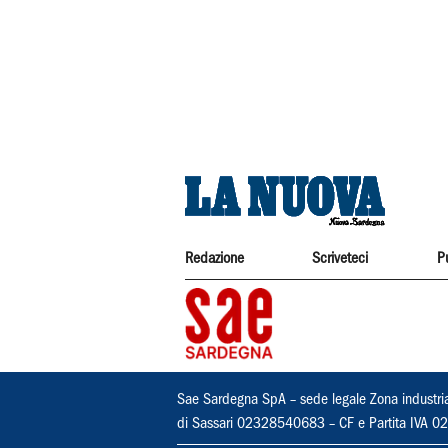
Redazione
Scriveteci
P
Sae Sardegna SpA – sede legale Zona industri
di Sassari 02328540683 – CF e Partita IVA