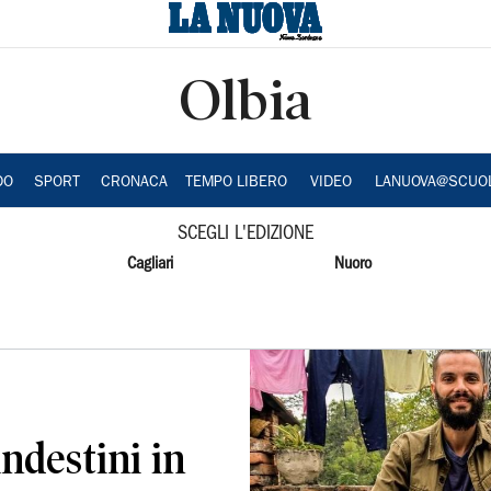
Olbia
DO
SPORT
CRONACA
TEMPO LIBERO
VIDEO
LANUOVA@SCUO
SCEGLI L'EDIZIONE
Cagliari
Nuoro
andestini in