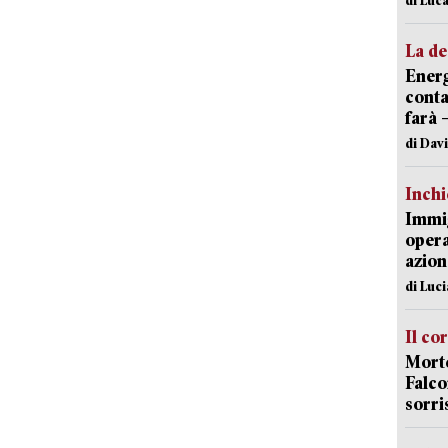
La de
Energ
conta
farà 
di Dav
Inch
Immig
opera
azion
di Luc
Il co
Morte
Falco
sorri